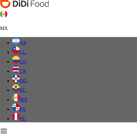
MX
AR
CL
CO
CR
DO
EC
MX
PA
PE