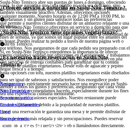
Sushi-Nito Temixco abre sus puertas de lunes a domingo, ofreciendo
sushi, lo que garantiza que cada platillo no solo sea delicioso, sino
¿Ofrecen servicio a domicilio en Sushi-Nito Temixco?
un servicio continuo para que puedas disfrutar de nuestros platillos en
también visualmente atractivo. Además, ofrecemos opciones
cualquier momento. Nuestro horario es de 12:00 PM a 10:00 PM, lo
vegetarianas y sin gluten para satisfacer todas las preferencias
que permite a nuestros clientes disfrutar de un almuerzo relajante o una
dietéticas.
Sí, en Sushi-Nito Temixco ofrecemos un servicio a domicilio para que
cena especial. Te recomendamos hacer una reservación durante los
¿Sushi-Nito Temixco tiene opciones vegetarianas?
puedas disfrutar de nuestros deliciosos platillos desde la comodidad de
fines de semana, ya que somos un lugar popular entre los amantes del
tu hogar. Puedes realizar tu pedido a través de nuestra página web o
sushi en Temixco.
por teléfono. Nos aseguramos de que cada pedido sea preparado con el
Sí, en Sushi-Nito Temixco entendemos la importancia de ofrecer
mismo cuidado y calidad que ofrecemos en el restaurante, y trabajamos
¿Es necesario hacer reservación en Sushi-Nito
opciones para todos nuestros clientes, por lo que contamos con una
con servicios de entrega confiables para garantizar que tu comida
Temixco?
variedad de platillos vegetarianos. Desde rolls de aguacate y pepino
llegue fresca y a tiempo.
hasta opciones con tofu, nuestros platillos vegetarianos están diseñados
para ser igual de sabrosos y satisfactorios. Nos enorgullece poder
Aunque no es estrictamente necesario hacer una reservación en Sushi-
Restaurantes
atender a todos los gustos y preferencias, asegurando que cada visita
Nito Temixco, recomendamos hacerlo, especialmente durante los fines
Socio repartidor
sea una experiencia culinaria memorable.
de semana y en ocasiones especiales. Nuestro restaurante puede
Soporte repartidor
llenarse rápidamente debido a la popularidad de nuestros platillos.
Ciudades Disponibles
Hacer una reservación te garantiza una mesa y te permite disfrutar de
Legal
una experiencia más relajada y sin preocupaciones. Puedes reservar
Renta de equipo
fácilmente a través de nuestro sitio web o llamándonos directamente.