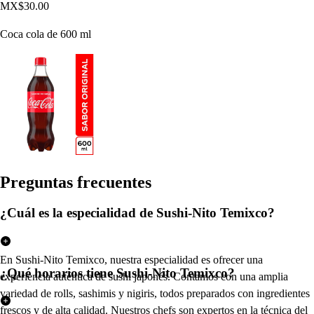
MX$30.00
Coca cola de 600 ml
Pregun
t
a
s
frecuen
t
e
s
¿Cuál es la especialidad de Sushi-Nito Temixco?
En Sushi-Nito Temixco, nuestra especialidad es ofrecer una
¿Qué horarios tiene Sushi-Nito Temixco?
experiencia auténtica de sushi japonés. Contamos con una amplia
variedad de rolls, sashimis y nigiris, todos preparados con ingredientes
frescos y de alta calidad. Nuestros chefs son expertos en la técnica del