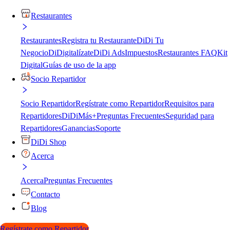
Restaurantes
Restaurantes
Registra tu Restaurante
DiDi Tu
Negocio
DiDigitalízate
DiDi Ads
Impuestos
Restaurantes FAQ
Kit
Digital
Guías de uso de la app
Socio Repartidor
Socio Repartidor
Regístrate como Repartidor
Requisitos para
Repartidores
DiDiMás+
Preguntas Frecuentes
Seguridad para
Repartidores
Ganancias
Soporte
DiDi Shop
Acerca
Acerca
Preguntas Frecuentes
Contacto
Blog
Regístrate como Repartidor