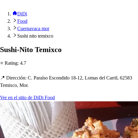
DiDi
Food
Cuernavaca mor
Sushi nito temixco
Su
s
h
i-Ni
t
o Temixco
⭐ Ra
t
ing
:
4.7
📍 Dirección
:
C. Paraí
s
o E
s
condido 18-12, Loma
s
del Carril, 62583
Temixco, Mor.
Ver en el sitio de DiDi Food