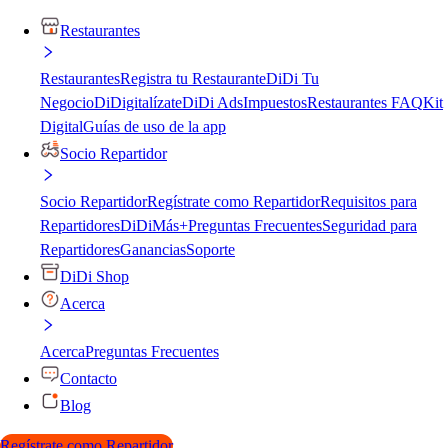
Restaurantes
Restaurantes
Registra tu Restaurante
DiDi Tu
Negocio
DiDigitalízate
DiDi Ads
Impuestos
Restaurantes FAQ
Kit
Digital
Guías de uso de la app
Socio Repartidor
Socio Repartidor
Regístrate como Repartidor
Requisitos para
Repartidores
DiDiMás+
Preguntas Frecuentes
Seguridad para
Repartidores
Ganancias
Soporte
DiDi Shop
Acerca
Acerca
Preguntas Frecuentes
Contacto
Blog
Regístrate como Repartidor