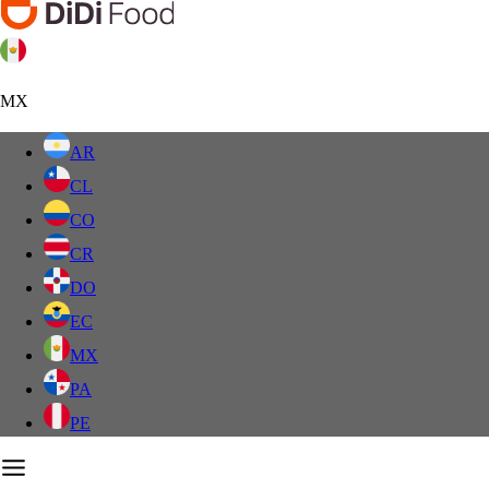
MX
AR
CL
CO
CR
DO
EC
MX
PA
PE