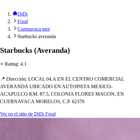
DiDi
Food
Cuernavaca mor
Starbucks averanda
S
t
arbuck
s
(
Averanda
)
⭐ Ra
t
ing
:
4.1
📍 Dirección
:
LOCAL 04.A EN EL CENTRO COMERCIAL
AVERANDA UBICADO EN AUTOPISTA MEXICO-
ACAPULCO KM. 87.5, COLONIA FLORES MAGON, EN
CUERNAVACA MORELOS, C.P. 62370
Ver en el sitio de DiDi Food