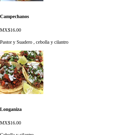
Campechanos
MX$16.00
Pastor y Suadero , cebolla y cilantro
Longaniza
MX$16.00
Cebolla y cilantro