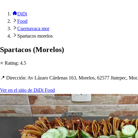
DiDi
Food
Cuernavaca mor
Spartacos morelos
S
p
ar
t
aco
s
(
Morelo
s
)
⭐ Ra
t
ing
:
4.5
📍 Dirección
:
Av Lázaro Cárdena
s
163, Morelo
s
, 62577 Jiu
t
e
p
ec, Mor.
Ver en el sitio de DiDi Food