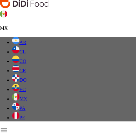
MX
AR
CL
CO
CR
DO
EC
MX
PA
PE