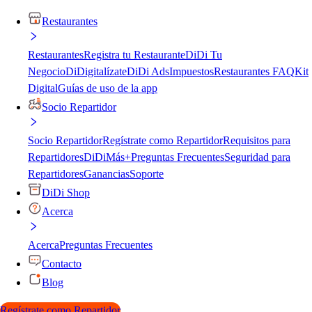
Restaurantes
Restaurantes
Registra tu Restaurante
DiDi Tu
Negocio
DiDigitalízate
DiDi Ads
Impuestos
Restaurantes FAQ
Kit
Digital
Guías de uso de la app
Socio Repartidor
Socio Repartidor
Regístrate como Repartidor
Requisitos para
Repartidores
DiDiMás+
Preguntas Frecuentes
Seguridad para
Repartidores
Ganancias
Soporte
DiDi Shop
Acerca
Acerca
Preguntas Frecuentes
Contacto
Blog
Regístrate como Repartidor