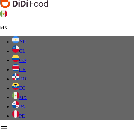
MX
AR
CL
CO
CR
DO
EC
MX
PA
PE