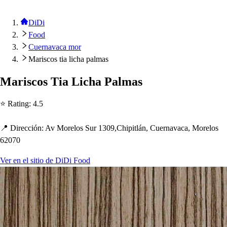
DiDi
Food
Cuernavaca mor
Mariscos tia licha palmas
Mari
s
co
s
Tia Lic
h
a Palma
s
⭐ Ra
t
ing
:
4.5
📍 Dirección
:
Av Morelo
s
Sur 1309,C
h
i
p
i
t
lán, Cuernavaca, Morelo
s
62070
Ver en el sitio de DiDi Food