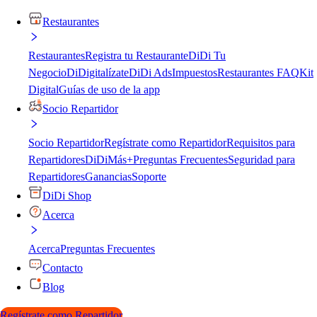
Restaurantes
Restaurantes
Registra tu Restaurante
DiDi Tu
Negocio
DiDigitalízate
DiDi Ads
Impuestos
Restaurantes FAQ
Kit
Digital
Guías de uso de la app
Socio Repartidor
Socio Repartidor
Regístrate como Repartidor
Requisitos para
Repartidores
DiDiMás+
Preguntas Frecuentes
Seguridad para
Repartidores
Ganancias
Soporte
DiDi Shop
Acerca
Acerca
Preguntas Frecuentes
Contacto
Blog
Regístrate como Repartidor