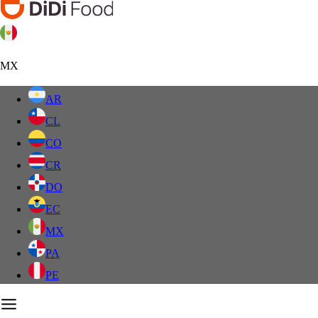
MX
AR
CL
CO
CR
DO
EC
MX
PA
PE