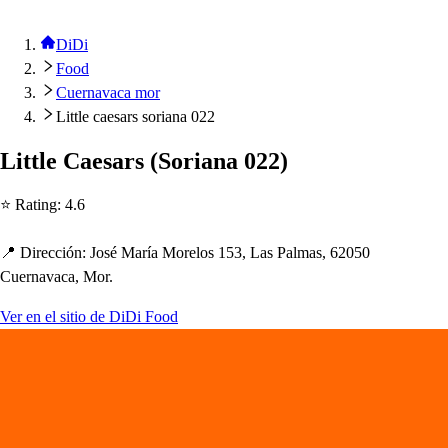
DiDi
Food
Cuernavaca mor
Little caesars soriana 022
Li
t
t
le Cae
s
ar
s
(
Soriana 022
)
⭐ Ra
t
ing
:
4.6
📍 Dirección
:
Jo
s
é María Morelo
s
153, La
s
Palma
s
, 62050
Cuernavaca, Mor.
Ver en el sitio de DiDi Food