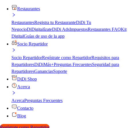
Restaurantes
Restaurantes
Registra tu Restaurante
DiDi Tu
Negocio
DiDigitalízate
DiDi Ads
Impuestos
Restaurantes FAQ
Kit
Digital
Guías de uso de la app
Socio Repartidor
Socio Repartidor
Regístrate como Repartidor
Requisitos para
Repartidores
DiDiMás+
Preguntas Frecuentes
Seguridad para
Repartidores
Ganancias
Soporte
DiDi Shop
Acerca
Acerca
Preguntas Frecuentes
Contacto
Blog
Regístrate como Repartidor