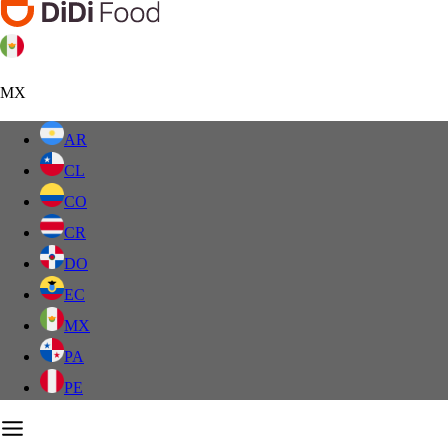
MX
AR
CL
CO
CR
DO
EC
MX
PA
PE