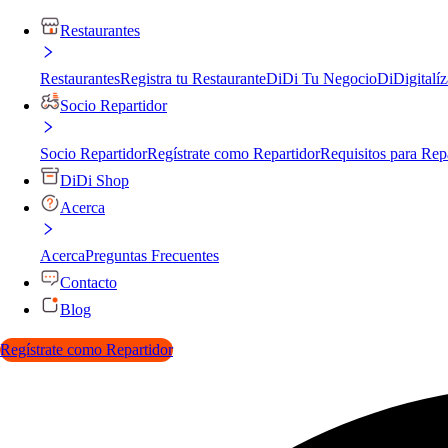
Restaurantes
Restaurantes
Registra tu Restaurante
DiDi Tu Negocio
DiDigitalíz
Socio Repartidor
Socio Repartidor
Regístrate como Repartidor
Requisitos para Rep
DiDi Shop
Acerca
Acerca
Preguntas Frecuentes
Contacto
Blog
Regístrate como Repartidor