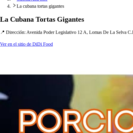
La cubana tortas gigantes
La Cubana Tor
t
a
s
Gigan
t
e
s
📍 Dirección
:
Avenida Poder Legi
s
la
t
ivo 12 A, Loma
s
De La Selva C.
Ver en el sitio de DiDi Food