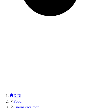
DiDi
Food
Cuernavaca mor