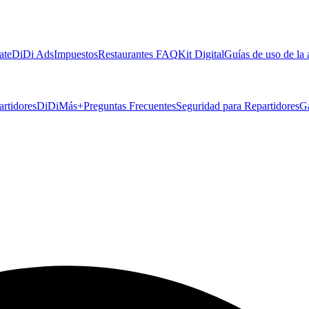
ate
DiDi Ads
Impuestos
Restaurantes FAQ
Kit Digital
Guías de uso de la
artidores
DiDiMás+
Preguntas Frecuentes
Seguridad para Repartidores
G