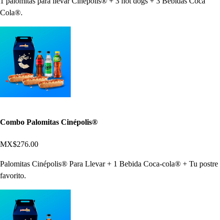
1 palomitas para llevar Cinépolis® + 3 hot dogs + 3 Bebidas Coca
Cola®.
Combo Palomitas Cinépolis®
MX$276.00
Palomitas Cinépolis® Para Llevar + 1 Bebida Coca-cola® + Tu postre
favorito.