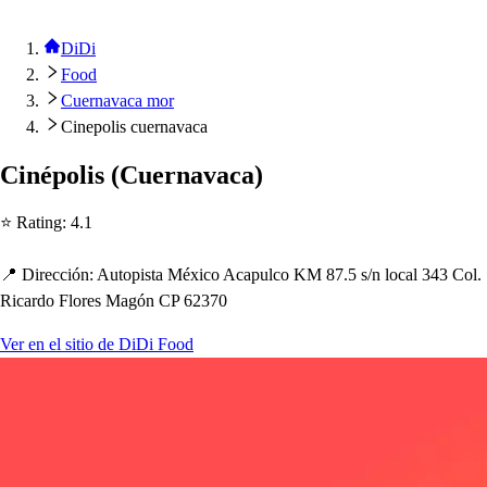
DiDi
Food
Cuernavaca mor
Cinepolis cuernavaca
Ciné
p
oli
s
(
Cuernavaca
)
⭐ Ra
t
ing
:
4.1
📍 Dirección
:
Au
t
o
p
i
s
t
a México Aca
p
ulco KM 87.5
s
/
n local 343 Col.
Ricardo Flore
s
Magón CP 62370
Ver en el sitio de DiDi Food