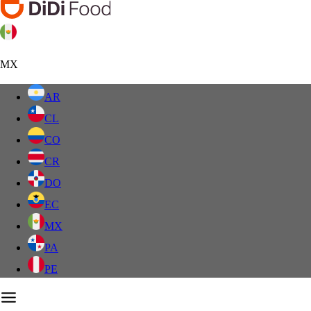
MX
AR
CL
CO
CR
DO
EC
MX
PA
PE