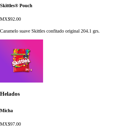
Skittles® Pouch
MX$92.00
Caramelo suave Skittles confitado original 204.1 grs.
Helados
Micha
MX$97.00