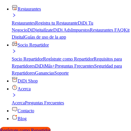
Restaurantes
Restaurantes
Registra tu Restaurante
DiDi Tu
Negocio
DiDigitalízate
DiDi Ads
Impuestos
Restaurantes FAQ
Kit
Digital
Guías de uso de la app
Socio Repartidor
Socio Repartidor
Regístrate como Repartidor
Requisitos para
Repartidores
DiDiMás+
Preguntas Frecuentes
Seguridad para
Repartidores
Ganancias
Soporte
DiDi Shop
Acerca
Acerca
Preguntas Frecuentes
Contacto
Blog
Regístrate como Repartidor