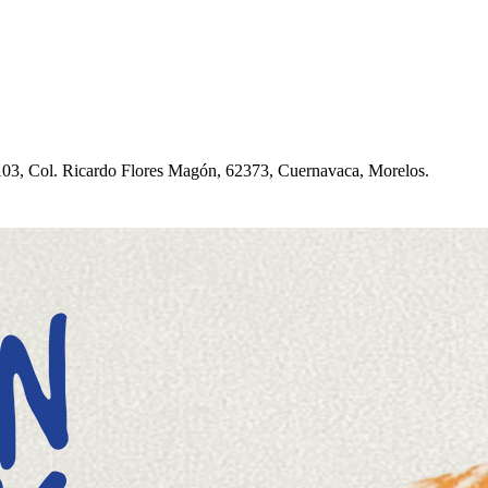
03, Col. Ricardo Flore
s
Magón, 62373, Cuernavaca, Morelo
s
.