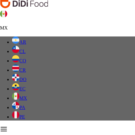
MX
AR
CL
CO
CR
DO
EC
MX
PA
PE