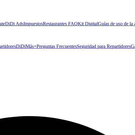
ate
DiDi Ads
Impuestos
Restaurantes FAQ
Kit Digital
Guías de uso de la
artidores
DiDiMás+
Preguntas Frecuentes
Seguridad para Repartidores
G