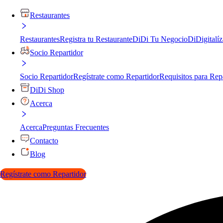
Restaurantes
Restaurantes
Registra tu Restaurante
DiDi Tu Negocio
DiDigitalíz
Socio Repartidor
Socio Repartidor
Regístrate como Repartidor
Requisitos para Rep
DiDi Shop
Acerca
Acerca
Preguntas Frecuentes
Contacto
Blog
Regístrate como Repartidor