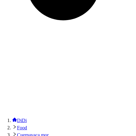
DiDi
Food
Cuernavaca mor