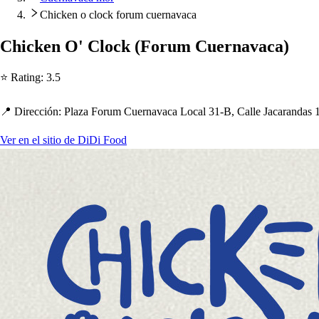
Chicken o clock forum cuernavaca
C
h
icken O' Clock
(
Forum Cuernavaca
)
⭐ Ra
t
ing
:
3.5
📍 Dirección
:
Plaza Forum Cuernavaca Local 31-B, Calle Jacaranda
s
1
Ver en el sitio de DiDi Food