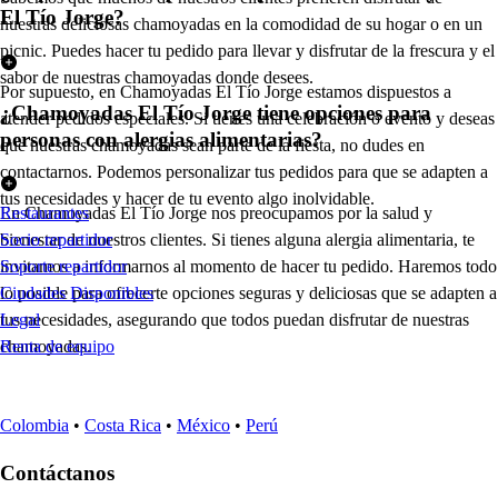
El Tío Jorge?
nuestras deliciosas chamoyadas en la comodidad de su hogar o en un
picnic. Puedes hacer tu pedido para llevar y disfrutar de la frescura y el
sabor de nuestras chamoyadas donde desees.
Por supuesto, en Chamoyadas El Tío Jorge estamos dispuestos a
¿Chamoyadas El Tío Jorge tiene opciones para
atender pedidos especiales. Si tienes una celebración o evento y deseas
personas con alergias alimentarias?
que nuestras chamoyadas sean parte de la fiesta, no dudes en
contactarnos. Podemos personalizar tus pedidos para que se adapten a
tus necesidades y hacer de tu evento algo inolvidable.
En Chamoyadas El Tío Jorge nos preocupamos por la salud y
Restaurantes
bienestar de nuestros clientes. Si tienes alguna alergia alimentaria, te
Socio repartidor
invitamos a informarnos al momento de hacer tu pedido. Haremos todo
Soporte repartidor
lo posible para ofrecerte opciones seguras y deliciosas que se adapten a
Ciudades Disponibles
tus necesidades, asegurando que todos puedan disfrutar de nuestras
Legal
chamoyadas.
Renta de equipo
Colombia
•
Costa Rica
•
México
•
Perú
Contáctanos