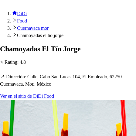
DiDi
Food
Cuernavaca mor
Chamoyadas el tio jorge
C
h
amoyada
s
El Tío Jorge
⭐ Ra
t
ing
:
4.8
📍 Dirección
:
Calle, Cabo San Luca
s
104, El Em
p
leado, 62250
Cuernavaca, Mor., México
Ver en el sitio de DiDi Food