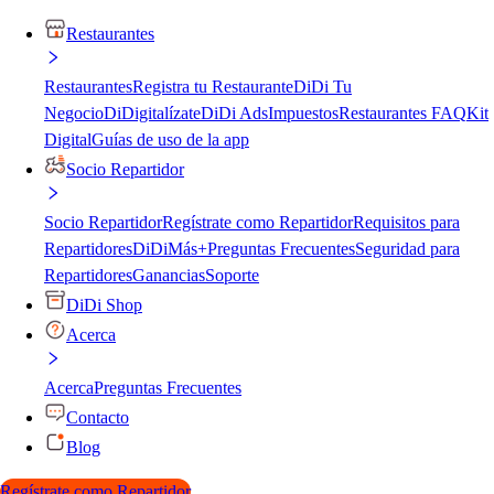
Restaurantes
Restaurantes
Registra tu Restaurante
DiDi Tu
Negocio
DiDigitalízate
DiDi Ads
Impuestos
Restaurantes FAQ
Kit
Digital
Guías de uso de la app
Socio Repartidor
Socio Repartidor
Regístrate como Repartidor
Requisitos para
Repartidores
DiDiMás+
Preguntas Frecuentes
Seguridad para
Repartidores
Ganancias
Soporte
DiDi Shop
Acerca
Acerca
Preguntas Frecuentes
Contacto
Blog
Regístrate como Repartidor