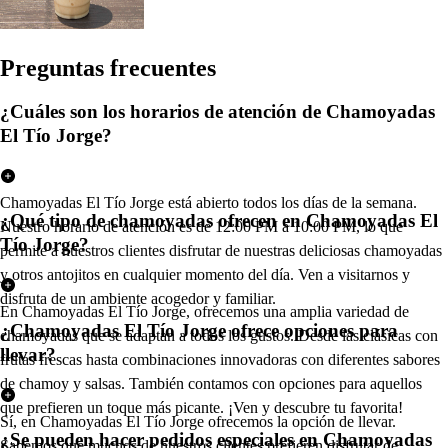
Pregun
t
a
s
frecuen
t
e
s
¿Cuáles son los horarios de atención de Chamoyadas
El Tío Jorge?
Chamoyadas El Tío Jorge está abierto todos los días de la semana.
¿Qué tipo de chamoyadas ofrecen en Chamoyadas El
Nuestro horario de atención es de 12:00 PM a 10:00 PM, lo que
Tío Jorge?
permite a nuestros clientes disfrutar de nuestras deliciosas chamoyadas
y otros antojitos en cualquier momento del día. Ven a visitarnos y
disfruta de un ambiente acogedor y familiar.
En Chamoyadas El Tío Jorge, ofrecemos una amplia variedad de
¿Chamoyadas El Tío Jorge ofrece opciones para
chamoyadas que se adaptan a todos los gustos. Desde las clásicas con
llevar?
frutas frescas hasta combinaciones innovadoras con diferentes sabores
de chamoy y salsas. También contamos con opciones para aquellos
que prefieren un toque más picante. ¡Ven y descubre tu favorita!
Sí, en Chamoyadas El Tío Jorge ofrecemos la opción de llevar.
¿Se pueden hacer pedidos especiales en Chamoyadas
Sabemos que muchos de nuestros clientes prefieren disfrutar de