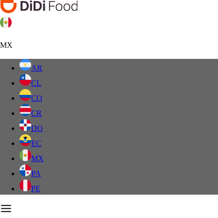
MX
AR
CL
CO
CR
DO
EC
MX
PA
PE