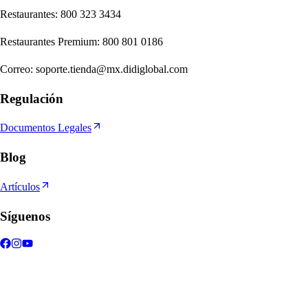
Re
s
t
auran
t
e
s
:
800 323 3434
Re
s
t
auran
t
e
s
Premium
:
800 801 0186
Correo
:
soporte.tienda@mx.didiglobal.com
Regulación
Documentos Legales
Blog
Artículos
Síguenos