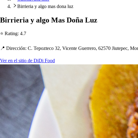
Birrieria y algo mas dona luz
Birrieria y algo Ma
s
Doña Luz
⭐ Ra
t
ing
:
4.7
📍 Dirección
:
C. Te
p
oz
t
eco 32, Vicen
t
e Guerrero, 62570 Jiu
t
e
p
ec, Mor
Ver en el sitio de DiDi Food