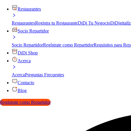
Restaurantes
Restaurantes
Registra tu Restaurante
DiDi Tu Negocio
DiDigitalíz
Socio Repartidor
Socio Repartidor
Regístrate como Repartidor
Requisitos para Rep
DiDi Shop
Acerca
Acerca
Preguntas Frecuentes
Contacto
Blog
Regístrate como Repartidor