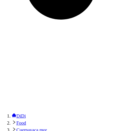
DiDi
Food
Cuernavaca mor