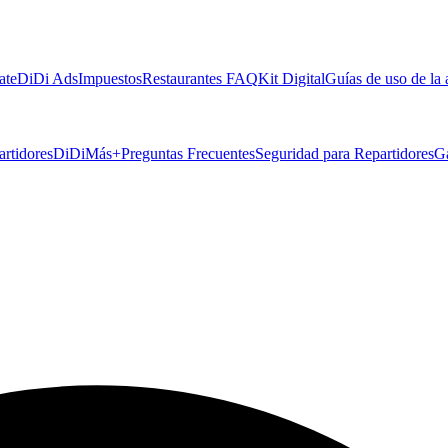
ate
DiDi Ads
Impuestos
Restaurantes FAQ
Kit Digital
Guías de uso de la
artidores
DiDiMás+
Preguntas Frecuentes
Seguridad para Repartidores
G