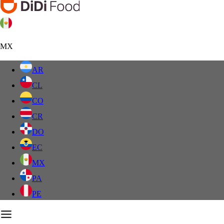
MX
AR
CL
CO
CR
DO
EC
MX
PA
PE