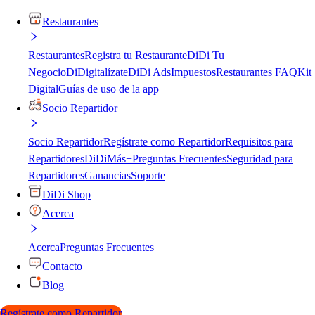
Restaurantes
Restaurantes
Registra tu Restaurante
DiDi Tu
Negocio
DiDigitalízate
DiDi Ads
Impuestos
Restaurantes FAQ
Kit
Digital
Guías de uso de la app
Socio Repartidor
Socio Repartidor
Regístrate como Repartidor
Requisitos para
Repartidores
DiDiMás+
Preguntas Frecuentes
Seguridad para
Repartidores
Ganancias
Soporte
DiDi Shop
Acerca
Acerca
Preguntas Frecuentes
Contacto
Blog
Regístrate como Repartidor