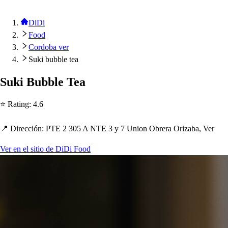
DiDi
Food
Cordoba ver
Suki bubble tea
Suki Bubble Tea
⭐ Ra
t
ing
:
4.6
📍 Dirección
:
PTE 2 305 A NTE 3 y 7 Union Obrera Orizaba, Ver
Ver en el sitio de DiDi Food