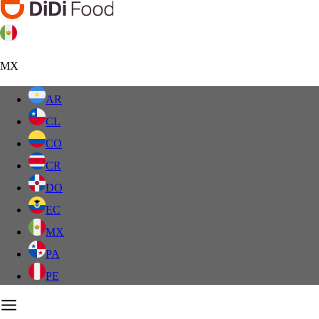
MX
AR
CL
CO
CR
DO
EC
MX
PA
PE