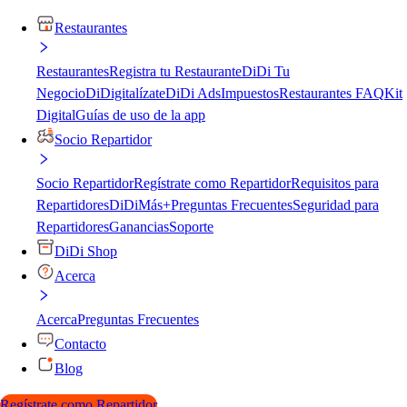
Restaurantes
Restaurantes
Registra tu Restaurante
DiDi Tu
Negocio
DiDigitalízate
DiDi Ads
Impuestos
Restaurantes FAQ
Kit
Digital
Guías de uso de la app
Socio Repartidor
Socio Repartidor
Regístrate como Repartidor
Requisitos para
Repartidores
DiDiMás+
Preguntas Frecuentes
Seguridad para
Repartidores
Ganancias
Soporte
DiDi Shop
Acerca
Acerca
Preguntas Frecuentes
Contacto
Blog
Regístrate como Repartidor