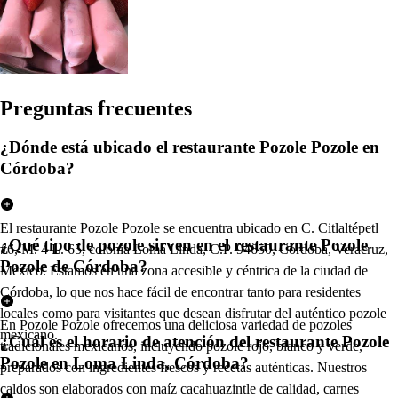
Pregun
t
a
s
frecuen
t
e
s
¿Dónde está ubicado el restaurante Pozole Pozole en
Córdoba?
El restaurante Pozole Pozole se encuentra ubicado en C. Citlaltépetl
¿Qué tipo de pozole sirven en el restaurante Pozole
#6, M. 4 L. 65, colonia Loma Linda, C.P. 94650, Córdoba, Veracruz,
Pozole de Córdoba?
México. Estamos en una zona accesible y céntrica de la ciudad de
Córdoba, lo que nos hace fácil de encontrar tanto para residentes
locales como para visitantes que desean disfrutar del auténtico pozole
En Pozole Pozole ofrecemos una deliciosa variedad de pozoles
mexicano.
¿Cuál es el horario de atención del restaurante Pozole
tradicionales mexicanos, incluyendo pozole rojo, blanco y verde,
Pozole en Loma Linda, Córdoba?
preparados con ingredientes frescos y recetas auténticas. Nuestros
caldos son elaborados con maíz cacahuazintle de calidad, carnes