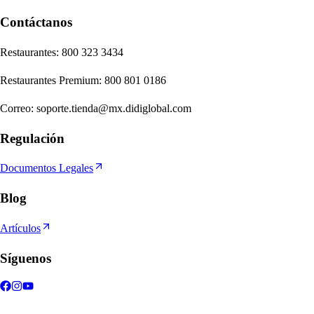
Contáctanos
Re
s
t
auran
t
e
s
:
800 323 3434
Re
s
t
auran
t
e
s
Premium
:
800 801 0186
Correo
:
soporte.tienda@mx.didiglobal.com
Regulación
Documentos Legales
Blog
Artículos
Síguenos