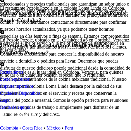
seleccionadas y especias tradicionales que garantizan un sabor único e
El restaurante Pozole Pozole en la colonia Loma Linda de Córdoba,
inigualable en cada visita a nuestro restaurante en Córdoba, Veracruz.
¿Ofrecen servicio a domicilio o para llevar en Pozole
Veracruz, atiende a sus comensales durante los principales horarios de
Pozole Córdoba?
comida. Te recomendamos contactarnos directamente para confirmar
nuestros horarios actualizados, ya que podemos tener horarios
especiales en días festivos o fines de semana. Estamos comprometidos
En Pozole Pozole, ubicado en C. Citlaltépetl #6 en Córdoba, Veracruz,
a ofrecerte el mejor servicio y la mejor experiencia gastronómica en
¿Por qué elegir el restaurante Pozole Pozole en
nos esforzamos por adaptarnos a las necesidades de nuestros clientes.
nuestra ciudad.
Córdoba, Veracruz?
Contáctanos directamente para conocer la disponibilidad de nuestro
servicio a domicilio o pedidos para llevar. Queremos que puedas
disfrutar de nuestro delicioso pozole tradicional desde la comodidad de
Pozole Pozole es el lugar ideal en Córdoba, Veracruz, para quienes
Restaurantes
tu hogar o en cualquier ocasión especial que lo requieras.
buscan sabores auténticos de la cocina mexicana tradicional. Nuestro
Socio repartidor
restaurante en la colonia Loma Linda destaca por la calidad de sus
Soporte repartidor
ingredientes, la calidez en el servicio y recetas que conservan la
Ciudades Disponibles
esencia del pozole artesanal. Somos la opción perfecta para reuniones
Legal
familiares, comidas de trabajo o simplemente para disfrutar de un
Renta de equipo
platillo reconfortante y delicioso.
Colombia
•
Costa Rica
•
México
•
Perú