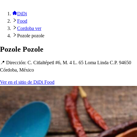
DiDi
Food
Cordoba ver
Pozole pozole
Pozole Pozole
📍 Dirección
:
C. Ci
t
lal
t
é
p
e
t
l #6, M. 4 L. 65 Loma Linda C.P. 94650
Córdoba, México
Ver en el sitio de DiDi Food