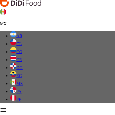
MX
AR
CL
CO
CR
DO
EC
MX
PA
PE