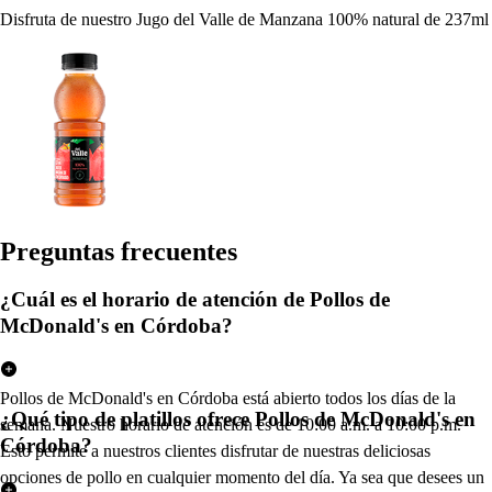
Disfruta de nuestro Jugo del Valle de Manzana 100% natural de 237ml
Pregun
t
a
s
frecuen
t
e
s
¿Cuál es el horario de atención de Pollos de
McDonald's en Córdoba?
Pollos de McDonald's en Córdoba está abierto todos los días de la
¿Qué tipo de platillos ofrece Pollos de McDonald's en
semana. Nuestro horario de atención es de 10:00 a.m. a 10:00 p.m.
Córdoba?
Esto permite a nuestros clientes disfrutar de nuestras deliciosas
opciones de pollo en cualquier momento del día. Ya sea que desees un