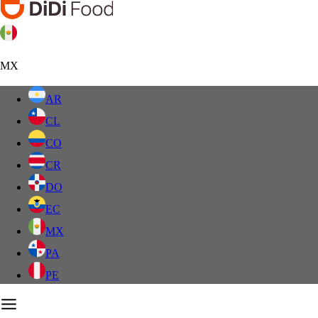
MX
AR
CL
CO
CR
DO
EC
MX
PA
PE