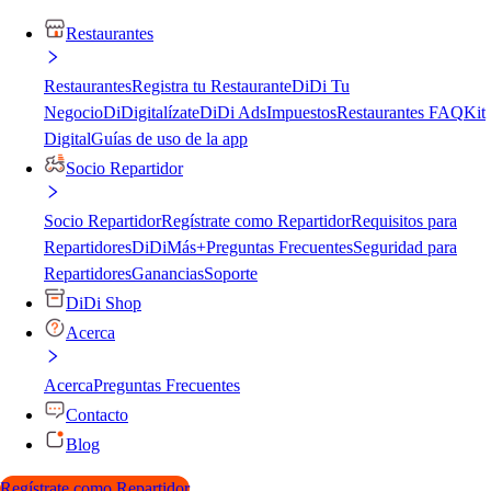
Restaurantes
Restaurantes
Registra tu Restaurante
DiDi Tu
Negocio
DiDigitalízate
DiDi Ads
Impuestos
Restaurantes FAQ
Kit
Digital
Guías de uso de la app
Socio Repartidor
Socio Repartidor
Regístrate como Repartidor
Requisitos para
Repartidores
DiDiMás+
Preguntas Frecuentes
Seguridad para
Repartidores
Ganancias
Soporte
DiDi Shop
Acerca
Acerca
Preguntas Frecuentes
Contacto
Blog
Regístrate como Repartidor