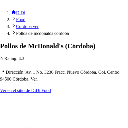
DiDi
Food
Cordoba ver
Pollos de mcdonalds cordoba
Pollo
s
de McDonald'
s
(
Córdoba
)
⭐ Ra
t
ing
:
4.3
📍 Dirección
:
Av. 1 No. 3236 Fracc. Nuevo Córdoba, Col. Cen
t
ro,
94500 Córdoba, Ver.
Ver en el sitio de DiDi Food