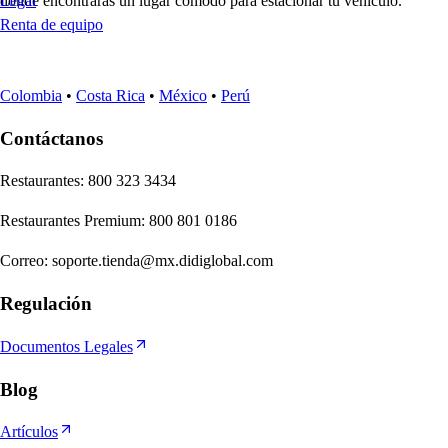
donde encontrarás un lugar cómodo para estacionar tu vehículo.
Legal
Renta de equipo
Colombia
•
Costa Rica
•
México
•
Perú
Contáctanos
Re
s
t
auran
t
e
s
:
800 323 3434
Re
s
t
auran
t
e
s
Premium
:
800 801 0186
Correo
:
soporte.tienda@mx.didiglobal.com
Regulación
Documentos Legales
Blog
Artículos