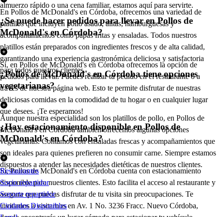
almuerzo rápido o una cena familiar, estamos aquí para servirte.
En Pollos de McDonald's en Córdoba, ofrecemos una variedad de
¿Se puede hacer pedidos para llevar en Pollos de
platillos que incluyen pollo asado, alitas, hamburguesas y
McDonald's en Córdoba?
acompañamientos como papas fritas y ensaladas. Todos nuestros
platillos están preparados con ingredientes frescos y de alta calidad,
garantizando una experiencia gastronómica deliciosa y satisfactoria
Sí, en Pollos de McDonald's en Córdoba ofrecemos la opción de
para todos nuestros clientes.
¿Pollos de McDonald's en Córdoba tiene opciones
pedidos para llevar. Puedes realizar tu pedido en el restaurante o a
vegetarianas?
través de nuestra página web. Esto te permite disfrutar de nuestras
deliciosas comidas en la comodidad de tu hogar o en cualquier lugar
que desees. ¡Te esperamos!
Aunque nuestra especialidad son los platillos de pollo, en Pollos de
¿Hay estacionamiento disponible en Pollos de
McDonald's en Córdoba también ofrecemos algunas opciones
McDonald's en Córdoba?
vegetarianas. Contamos con ensaladas frescas y acompañamientos que
son ideales para quienes prefieren no consumir carne. Siempre estamos
dispuestos a atender las necesidades dietéticas de nuestros clientes.
Sí, Pollos de McDonald's en Córdoba cuenta con estacionamiento
Restaurantes
disponible para nuestros clientes. Esto facilita el acceso al restaurante y
Socio repartidor
asegura que puedas disfrutar de tu visita sin preocupaciones. Te
Soporte repartidor
invitamos a visitarnos en Av. 1 No. 3236 Fracc. Nuevo Córdoba,
Ciudades Disponibles