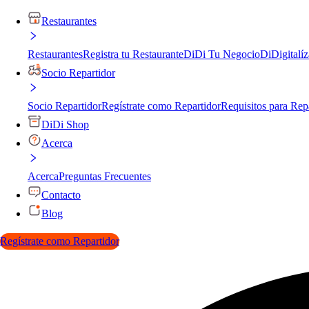
Restaurantes
Restaurantes
Registra tu Restaurante
DiDi Tu Negocio
DiDigitalíz
Socio Repartidor
Socio Repartidor
Regístrate como Repartidor
Requisitos para Rep
DiDi Shop
Acerca
Acerca
Preguntas Frecuentes
Contacto
Blog
Regístrate como Repartidor