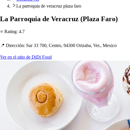
La parroquia de veracruz plaza faro
La Parroquia de Veracruz
(
Plaza Faro
)
⭐ Ra
t
ing
:
4.7
📍 Dirección
:
Sur 33 700, Cen
t
ro, 94300 Orizaba, Ver., Mexico
Ver en el sitio de DiDi Food