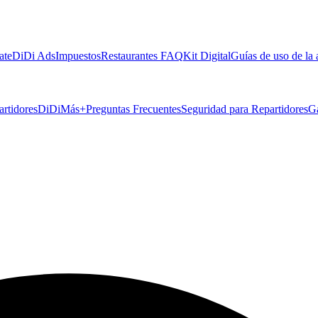
ate
DiDi Ads
Impuestos
Restaurantes FAQ
Kit Digital
Guías de uso de la
artidores
DiDiMás+
Preguntas Frecuentes
Seguridad para Repartidores
G