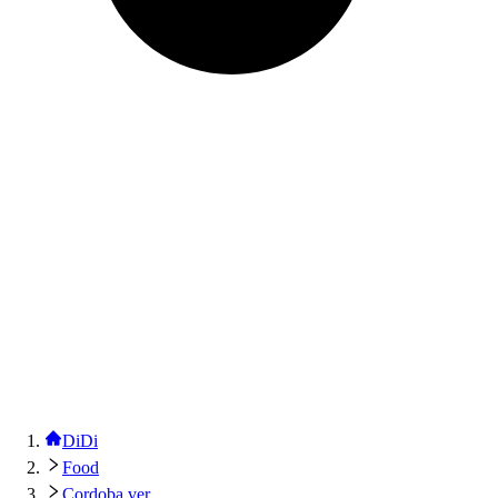
DiDi
Food
Cordoba ver