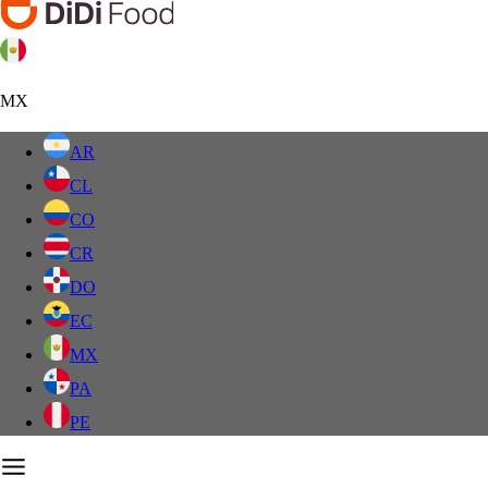
MX
AR
CL
CO
CR
DO
EC
MX
PA
PE