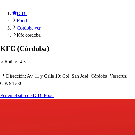
DiDi
Food
Cordoba ver
Kfc cordoba
KFC
(
Córdoba
)
⭐ Ra
t
ing
:
4.3
📍 Dirección
:
Av. 11 y Calle 10; Col. San Jo
s
é, Córdoba, Veracruz.
C.P. 94560
Ver en el sitio de DiDi Food