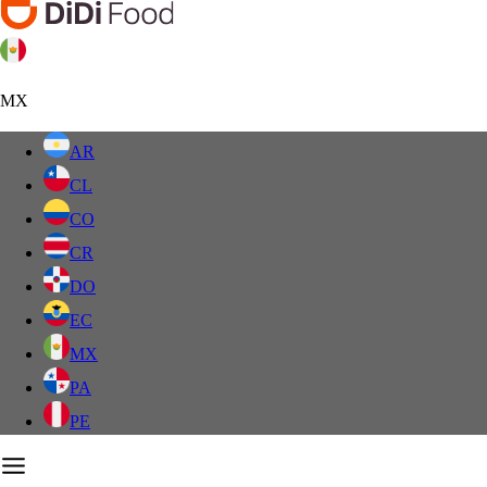
MX
AR
CL
CO
CR
DO
EC
MX
PA
PE