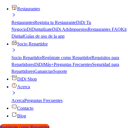
Restaurantes
Restaurantes
Registra tu Restaurante
DiDi Tu
Negocio
DiDigitalízate
DiDi Ads
Impuestos
Restaurantes FAQ
Kit
Digital
Guías de uso de la app
Socio Repartidor
Socio Repartidor
Regístrate como Repartidor
Requisitos para
Repartidores
DiDiMás+
Preguntas Frecuentes
Seguridad para
Repartidores
Ganancias
Soporte
DiDi Shop
Acerca
Acerca
Preguntas Frecuentes
Contacto
Blog
Regístrate como Repartidor