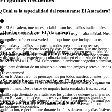
Pregun
t
a
s
frecuen
t
e
s
¿Cuál es la especialidad del restaurante El Atacadero?
En El Atacadero, nuestra especialidad son los platillos tradicionales
¿Qué horarios tiene El Atacadero?
mexicanos, elaborados con ingredientes frescos y de alta calidad. Nos
enorgullece ofrecer una variedad de opciones que incluyen tacos,
enchiladas y platillos a la parrilla, todos preparados con recetas
El Atacadero está abierto todos los días de la semana. Nuestro horario
auténticas que han sido transmitidas de generación en generación. Ven
¿El Atacadero ofrece opciones vegetarianas o
es de lunes a viernes de 12:00 PM a 10:00 PM, y los fines de semana
y disfruta de una experiencia culinaria única en el corazón de Orizaba.
veganas?
de 10:00 AM a 11:00 PM. Ofrecemos un ambiente acogedor y familiar,
ideal para disfrutar de un almuerzo o cena con amigos y seres queridos.
¡Te esperamos!
Sí, en El Atacadero nos preocupamos por todos nuestros clientes, por
¿Se puede hacer reservación en El Atacadero?
lo que ofrecemos una variedad de opciones vegetarianas y veganas en
nuestro menú. Desde tacos de nopales hasta ensaladas frescas, cada
platillo está diseñado para satisfacer los gustos de quienes prefieren no
Sí, en El Atacadero aceptamos reservaciones para grupos grandes y
consumir productos de origen animal. Pregunta a nuestro personal por
¿El Atacadero tiene servicio a domicilio?
ocasiones especiales. Recomendamos hacer una reservación con
las opciones disponibles.
anticipación, especialmente durante los fines de semana y días festivos,