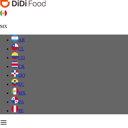
MX
AR
CL
CO
CR
DO
EC
MX
PA
PE