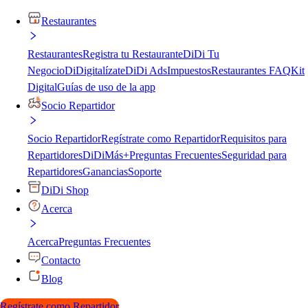
Restaurantes
Restaurantes
Registra tu Restaurante
DiDi Tu
Negocio
DiDigitalízate
DiDi Ads
Impuestos
Restaurantes FAQ
Kit
Digital
Guías de uso de la app
Socio Repartidor
Socio Repartidor
Regístrate como Repartidor
Requisitos para
Repartidores
DiDiMás+
Preguntas Frecuentes
Seguridad para
Repartidores
Ganancias
Soporte
DiDi Shop
Acerca
Acerca
Preguntas Frecuentes
Contacto
Blog
Regístrate como Repartidor