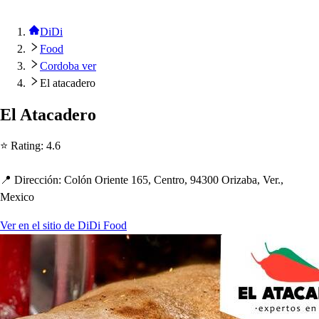
DiDi
Food
Cordoba ver
El atacadero
El A
t
acadero
⭐ Ra
t
ing
:
4.6
📍 Dirección
:
Colón Orien
t
e 165, Cen
t
ro, 94300 Orizaba, Ver.,
Mexico
Ver en el sitio de DiDi Food