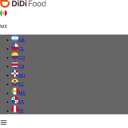
MX
AR
CL
CO
CR
DO
EC
MX
PA
PE