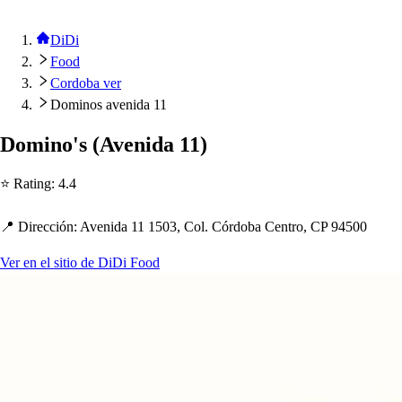
DiDi
Food
Cordoba ver
Dominos avenida 11
Domino'
s
(
Avenida 11
)
⭐ Ra
t
ing
:
4.4
📍 Dirección
:
Avenida 11 1503, Col. Córdoba Cen
t
ro, CP 94500
Ver en el sitio de DiDi Food