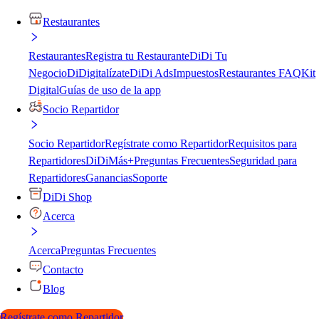
Restaurantes
Restaurantes
Registra tu Restaurante
DiDi Tu
Negocio
DiDigitalízate
DiDi Ads
Impuestos
Restaurantes FAQ
Kit
Digital
Guías de uso de la app
Socio Repartidor
Socio Repartidor
Regístrate como Repartidor
Requisitos para
Repartidores
DiDiMás+
Preguntas Frecuentes
Seguridad para
Repartidores
Ganancias
Soporte
DiDi Shop
Acerca
Acerca
Preguntas Frecuentes
Contacto
Blog
Regístrate como Repartidor