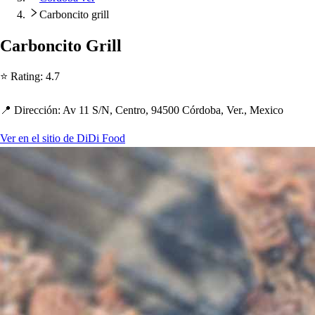
Carboncito grill
Carbonci
t
o Grill
⭐ Ra
t
ing
:
4.7
📍 Dirección
:
Av 11 S
/
N, Cen
t
ro, 94500 Córdoba, Ver., Mexico
Ver en el sitio de DiDi Food