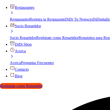
Restaurantes
Restaurantes
Registra tu Restaurante
DiDi Tu Negocio
DiDigitalíz
Socio Repartidor
Socio Repartidor
Regístrate como Repartidor
Requisitos para Rep
DiDi Shop
Acerca
Acerca
Preguntas Frecuentes
Contacto
Blog
Regístrate como Repartidor