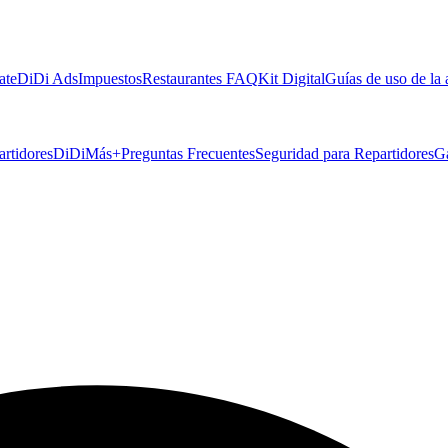
ate
DiDi Ads
Impuestos
Restaurantes FAQ
Kit Digital
Guías de uso de la
artidores
DiDiMás+
Preguntas Frecuentes
Seguridad para Repartidores
G