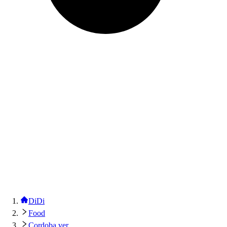
DiDi
Food
Cordoba ver