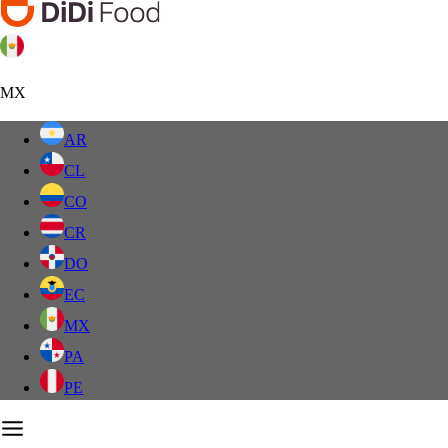
MX
AR
CL
CO
CR
DO
EC
MX
PA
PE