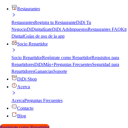
Restaurantes
Restaurantes
Registra tu Restaurante
DiDi Tu
Negocio
DiDigitalízate
DiDi Ads
Impuestos
Restaurantes FAQ
Kit
Digital
Guías de uso de la app
Socio Repartidor
Socio Repartidor
Regístrate como Repartidor
Requisitos para
Repartidores
DiDiMás+
Preguntas Frecuentes
Seguridad para
Repartidores
Ganancias
Soporte
DiDi Shop
Acerca
Acerca
Preguntas Frecuentes
Contacto
Blog
Regístrate como Repartidor