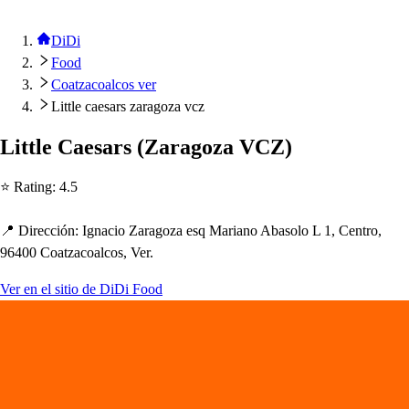
DiDi
Food
Coatzacoalcos ver
Little caesars zaragoza vcz
Li
t
t
le Cae
s
ar
s
(
Zaragoza VCZ
)
⭐ Ra
t
ing
:
4.5
📍 Dirección
:
Ignacio Zaragoza e
s
q Mariano Aba
s
olo L 1, Cen
t
ro,
96400 Coa
t
zacoalco
s
, Ver.
Ver en el sitio de DiDi Food