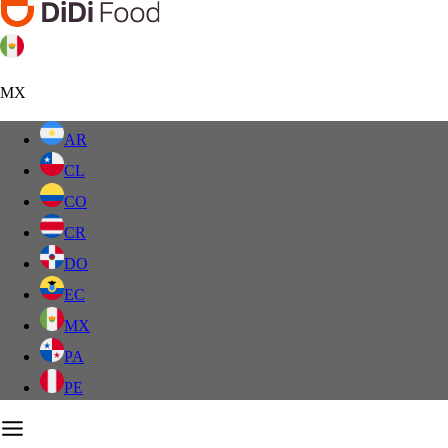
MX
AR
CL
CO
CR
DO
EC
MX
PA
PE