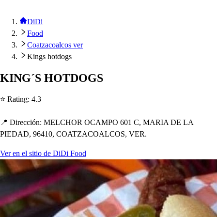
DiDi
Food
Coatzacoalcos ver
Kings hotdogs
KING´S HOTDOGS
⭐ Ra
t
ing
:
4.3
📍 Dirección
:
MELCHOR OCAMPO 601 C, MARIA DE LA
PIEDAD, 96410, COATZACOALCOS, VER.
Ver en el sitio de DiDi Food