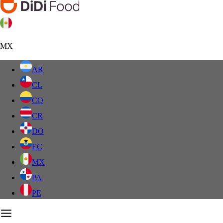
MX
AR
CL
CO
CR
DO
EC
MX
PA
PE