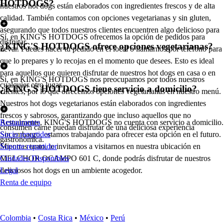
HOTDOGS?
nuestros hot dogs están elaborados con ingredientes frescos y de alta
calidad. También contamos con opciones vegetarianas y sin gluten,
asegurando que todos nuestros clientes encuentren algo delicioso para
Sí, en KING'S HOTDOGS ofrecemos la opción de pedidos para
disfrutar.
¿KING'S HOTDOGS ofrece opciones vegetarianas?
llevar. Puedes hacer tu pedido en el local o llamarnos por teléfono para
que lo prepares y lo recojas en el momento que desees. Esto es ideal
para aquellos que quieren disfrutar de nuestros hot dogs en casa o en
Sí, en KING'S HOTDOGS nos preocupamos por todos nuestros
cualquier otro lugar.
¿KING'S HOTDOGS tiene servicio a domicilio?
clientes, por lo que ofrecemos opciones vegetarianas en nuestro menú.
Nuestros hot dogs vegetarianos están elaborados con ingredientes
frescos y sabrosos, garantizando que incluso aquellos que no
Actualmente, KING'S HOTDOGS no cuenta con servicio a domicilio.
Restaurantes
consumen carne puedan disfrutar de una deliciosa experiencia
Sin embargo, estamos trabajando para ofrecer esta opción en el futuro.
Socio repartidor
gastronómica.
Mientras tanto, te invitamos a visitarnos en nuestra ubicación en
Soporte repartidor
MELCHOR OCAMPO 601 C, donde podrás disfrutar de nuestros
Ciudades Disponibles
deliciosos hot dogs en un ambiente acogedor.
Legal
Renta de equipo
Colombia
•
Costa Rica
•
México
•
Perú