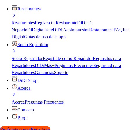
Restaurantes
Restaurantes
Registra tu Restaurante
DiDi Tu
Negocio
DiDigitalízate
DiDi Ads
Impuestos
Restaurantes FAQ
Kit
Digital
Guías de uso de la app
Socio Repartidor
Socio Repartidor
Regístrate como Repartidor
Requisitos para
Repartidores
DiDiMás+
Preguntas Frecuentes
Seguridad para
Repartidores
Ganancias
Soporte
DiDi Shop
Acerca
Acerca
Preguntas Frecuentes
Contacto
Blog
Regístrate como Repartidor