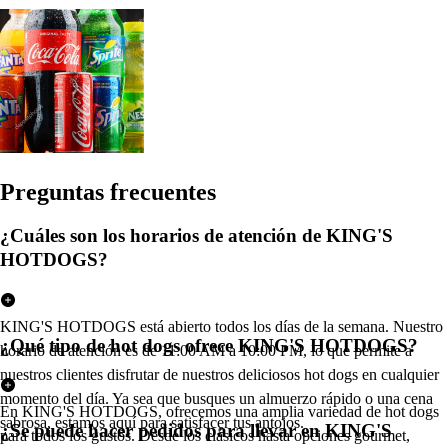
Pregun
t
a
s
frecuen
t
e
s
¿Cuáles son los horarios de atención de KING'S
HOTDOGS?
KING'S HOTDOGS está abierto todos los días de la semana. Nuestro
¿Qué tipo de hot dogs ofrece KING'S HOTDOGS?
horario de atención es de 11:00 AM a 10:00 PM, lo que permite a
nuestros clientes disfrutar de nuestros deliciosos hot dogs en cualquier
momento del día. Ya sea que busques un almuerzo rápido o una cena
En KING'S HOTDOGS, ofrecemos una amplia variedad de hot dogs
sabrosa, estamos aquí para satisfacer tus antojos.
¿Se puede hacer pedidos para llevar en KING'S
para todos los gustos. Desde los clásicos hasta opciones gourmet,