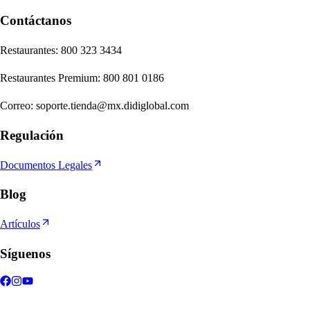
Contáctanos
Re
s
t
auran
t
e
s
:
800 323 3434
Re
s
t
auran
t
e
s
Premium
:
800 801 0186
Correo
:
soporte.tienda@mx.didiglobal.com
Regulación
Documentos Legales
Blog
Artículos
Síguenos