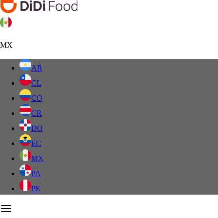
MX
AR
CL
CO
CR
DO
EC
MX
PA
PE