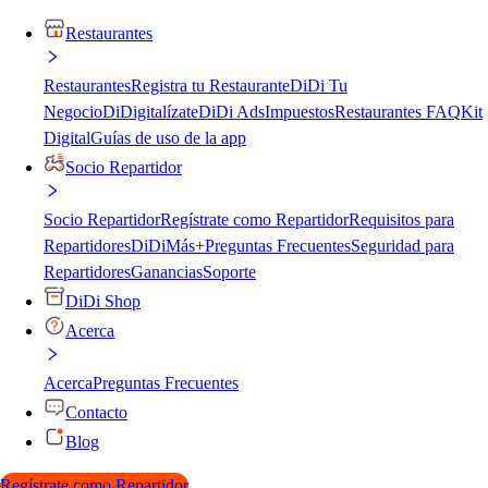
Restaurantes
Restaurantes
Registra tu Restaurante
DiDi Tu
Negocio
DiDigitalízate
DiDi Ads
Impuestos
Restaurantes FAQ
Kit
Digital
Guías de uso de la app
Socio Repartidor
Socio Repartidor
Regístrate como Repartidor
Requisitos para
Repartidores
DiDiMás+
Preguntas Frecuentes
Seguridad para
Repartidores
Ganancias
Soporte
DiDi Shop
Acerca
Acerca
Preguntas Frecuentes
Contacto
Blog
Regístrate como Repartidor