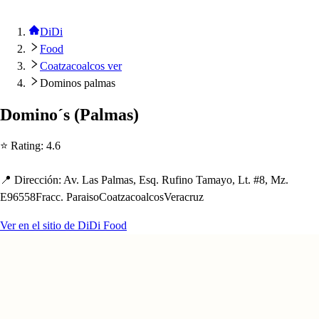
DiDi
Food
Coatzacoalcos ver
Dominos palmas
Domino´
s
(
Palma
s
)
⭐ Ra
t
ing
:
4.6
📍 Dirección
:
Av. La
s
Palma
s
, E
s
q. Rufino Tamayo, L
t
. #8, Mz.
E96558Fracc. Parai
s
oCoa
t
zacoalco
s
Veracruz
Ver en el sitio de DiDi Food