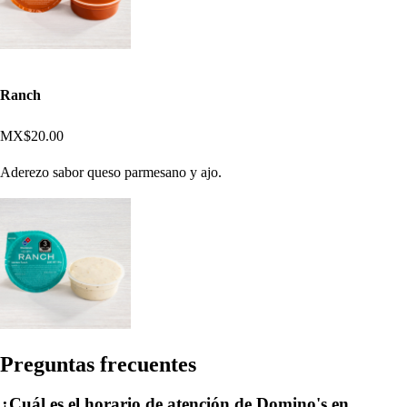
Ranch
MX$20.00
Aderezo sabor queso parmesano y ajo.
Pregun
t
a
s
frecuen
t
e
s
¿Cuál es el horario de atención de Domino's en