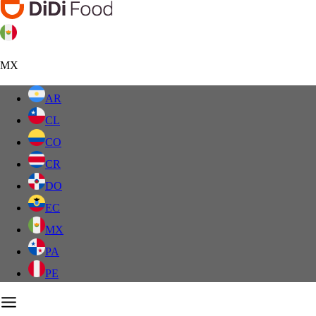
MX
AR
CL
CO
CR
DO
EC
MX
PA
PE