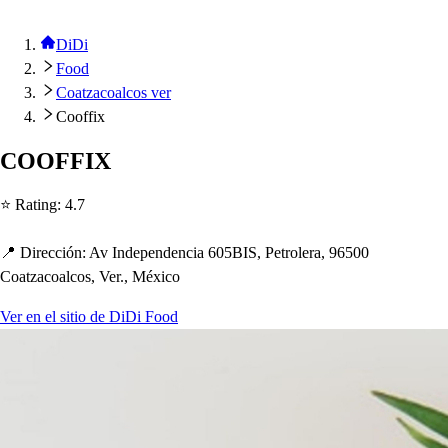
DiDi
Food
Coatzacoalcos ver
Cooffix
COOFFIX
⭐ Ra
t
ing
:
4.7
📍 Dirección
:
Av Inde
p
endencia 605BIS, Pe
t
rolera, 96500
Coa
t
zacoalco
s
, Ver., México
Ver en el sitio de DiDi Food