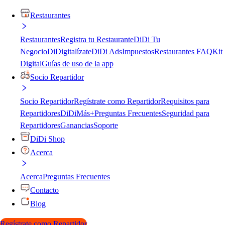
Restaurantes
Restaurantes
Registra tu Restaurante
DiDi Tu
Negocio
DiDigitalízate
DiDi Ads
Impuestos
Restaurantes FAQ
Kit
Digital
Guías de uso de la app
Socio Repartidor
Socio Repartidor
Regístrate como Repartidor
Requisitos para
Repartidores
DiDiMás+
Preguntas Frecuentes
Seguridad para
Repartidores
Ganancias
Soporte
DiDi Shop
Acerca
Acerca
Preguntas Frecuentes
Contacto
Blog
Regístrate como Repartidor