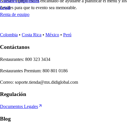
Nuestro equipo estará encantado de ayudarte a planificar el menú y los
Ciudades Disponibles
detalles para que tu evento sea memorable.
Legal
Renta de equipo
Colombia
•
Costa Rica
•
México
•
Perú
Contáctanos
Re
s
t
auran
t
e
s
:
800 323 3434
Re
s
t
auran
t
e
s
Premium
:
800 801 0186
Correo
:
soporte.tienda@mx.didiglobal.com
Regulación
Documentos Legales
Blog