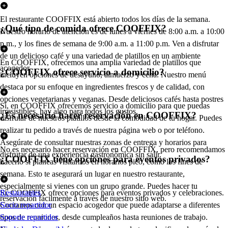
El restaurante COOFFIX está abierto todos los días de la semana.
¿Qué tipo de comida ofrece COOFFIX?
Nuestro horario de atención es de lunes a viernes de 8:00 a.m. a 10:00
p.m., y los fines de semana de 9:00 a.m. a 11:00 p.m. Ven a disfrutar
de un delicioso café y una variedad de platillos en un ambiente
En COOFFIX, ofrecemos una amplia variedad de platillos que
acogedor.
¿COOFFIX ofrece servicio a domicilio?
incluyen opciones de desayuno, almuerzo y cena. Nuestro menú
destaca por su enfoque en ingredientes frescos y de calidad, con
opciones vegetarianas y veganas. Desde deliciosos cafés hasta postres
Sí, en COOFFIX ofrecemos servicio a domicilio para que puedas
irresistibles, hay algo para todos los gustos.
¿Es necesario hacer reservación en COOFFIX?
disfrutar de nuestros platillos desde la comodidad de tu hogar. Puedes
realizar tu pedido a través de nuestra página web o por teléfono.
Asegúrate de consultar nuestras zonas de entrega y horarios para
No es necesario hacer reservación en COOFFIX, pero recomendamos
disfrutar de una experiencia gastronómica sin salir.
¿COOFFIX tiene opciones para eventos privados?
hacerlo si planeas visitarnos en horarios pico, como los fines de
semana. Esto te asegurará un lugar en nuestro restaurante,
especialmente si vienes con un grupo grande. Puedes hacer tu
Sí, COOFFIX ofrece opciones para eventos privados y celebraciones.
Restaurantes
reservación fácilmente a través de nuestro sitio web.
Contamos con un espacio acogedor que puede adaptarse a diferentes
Socio repartidor
tipos de reuniones, desde cumpleaños hasta reuniones de trabajo.
Soporte repartidor