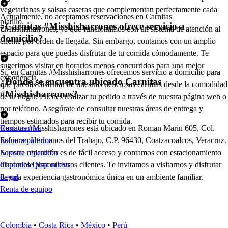
vegetarianas y salsas caseras que complementan perfectamente cada
Actualmente, no aceptamos reservaciones en Carnitas
platillo.
¿Carnitas #Misshisharrones ofrece servicio a
#Misshisharrones, ya que funcionamos con un sistema de atención al
domicilio?
cliente por orden de llegada. Sin embargo, contamos con un amplio
espacio para que puedas disfrutar de tu comida cómodamente. Te
sugerimos visitar en horarios menos concurridos para una mejor
Sí, en Carnitas #Misshisharrones ofrecemos servicio a domicilio para
experiencia.
¿Dónde se encuentra ubicado Carnitas
que puedas disfrutar de nuestras deliciosas carnitas desde la comodidad
#Misshisharrones?
de tu hogar. Puedes realizar tu pedido a través de nuestra página web o
por teléfono. Asegúrate de consultar nuestras áreas de entrega y
tiempos estimados para recibir tu comida.
Carnitas #Misshisharrones está ubicado en Roman Marin 605, Col.
Restaurantes
Esfuerzo Hermanos del Trabajo, C.P. 96430, Coatzacoalcos, Veracruz.
Socio repartidor
Nuestra ubicación es de fácil acceso y contamos con estacionamiento
Soporte repartidor
disponible para nuestros clientes. Te invitamos a visitarnos y disfrutar
Ciudades Disponibles
de una experiencia gastronómica única en un ambiente familiar.
Legal
Renta de equipo
Colombia
•
Costa Rica
•
México
•
Perú