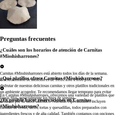
Pregun
t
a
s
frecuen
t
e
s
¿Cuáles son los horarios de atención de Carnitas
#Misshisharrones?
Carnitas #Misshisharrones está abierto todos los días de la semana.
¿Qué platillos ofrece Carnitas #Misshisharrones?
Nuestro horario de atención es de 10:00 a.m. a 8:00 p.m. Ven a
disfrutar de nuestras deliciosas carnitas y otros platillos tradicionales en
un ambiente acogedor. Te recomendamos llegar temprano para evitar
En Carnitas #Misshisharrones, ofrecemos una variedad de platillos que
largas filas, especialmente los fines de semana.
¿Es posible hacer reservaciones en Carnitas
destacan por su sabor auténtico. Nuestras especialidades incluyen
#Misshisharrones?
carnitas de cerdo, tacos, tortas y quesadillas, todos preparados con
ingredientes frescos y de alta calidad. También contamos con opciones