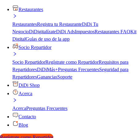
Restaurantes
Restaurantes
Registra tu Restaurante
DiDi Tu
Negocio
DiDigitalízate
DiDi Ads
Impuestos
Restaurantes FAQ
Kit
Digital
Guías de uso de la app
Socio Repartidor
Socio Repartidor
Regístrate como Repartidor
Requisitos para
Repartidores
DiDiMás+
Preguntas Frecuentes
Seguridad para
Repartidores
Ganancias
Soporte
DiDi Shop
Acerca
Acerca
Preguntas Frecuentes
Contacto
Blog
Regístrate como Repartidor