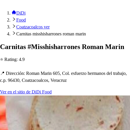
DiDi
Food
Coatzacoalcos ver
Carnitas misshisharrones roman marin
Carni
t
a
s
#Mi
s
s
h
i
s
h
arrone
s
Roman Marin
⭐ Ra
t
ing
:
4.9
📍 Dirección
:
Roman Marin 605, Col. e
s
fuerzo
h
ermano
s
del
t
rabajo,
c.
p
. 96430, Coa
t
zacoalco
s
, Veracruz
Ver en el sitio de DiDi Food