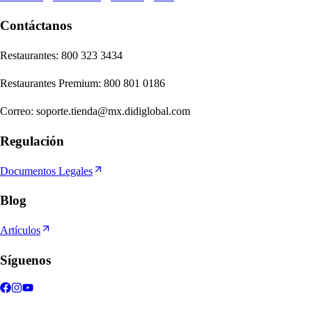
Contáctanos
Re
s
t
auran
t
e
s
:
800 323 3434
Re
s
t
auran
t
e
s
Premium
:
800 801 0186
Correo
:
soporte.tienda@mx.didiglobal.com
Regulación
Documentos Legales
Blog
Artículos
Síguenos