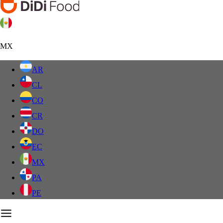
MX
AR
CL
CO
CR
DO
EC
MX
PA
PE