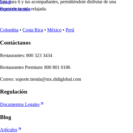
lista para ti y tus acompañantes, permitiéndote disfrutar de una
Legal
experiencia más relajada.
Renta de equipo
Colombia
•
Costa Rica
•
México
•
Perú
Contáctanos
Re
s
t
auran
t
e
s
:
800 323 3434
Re
s
t
auran
t
e
s
Premium
:
800 801 0186
Correo
:
soporte.tienda@mx.didiglobal.com
Regulación
Documentos Legales
Blog
Artículos