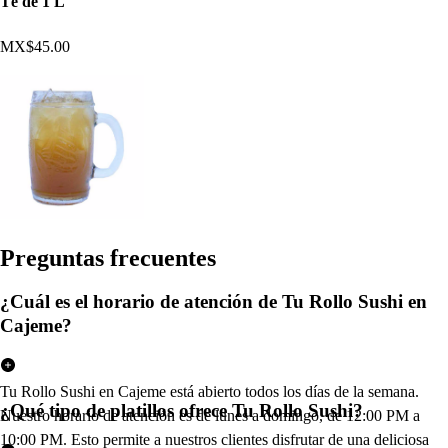
Té de 1 L
MX$45.00
Pregun
t
a
s
frecuen
t
e
s
¿Cuál es el horario de atención de Tu Rollo Sushi en
Cajeme?
Tu Rollo Sushi en Cajeme está abierto todos los días de la semana.
¿Qué tipo de platillos ofrece Tu Rollo Sushi?
Nuestro horario de atención es de lunes a domingo, de 12:00 PM a
10:00 PM. Esto permite a nuestros clientes disfrutar de una deliciosa