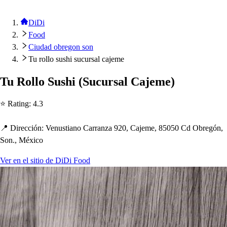
DiDi
Food
Ciudad obregon son
Tu rollo sushi sucursal cajeme
Tu Rollo Su
s
h
i
(
Sucur
s
al Cajeme
)
⭐ Ra
t
ing
:
4.3
📍 Dirección
:
Venu
s
t
iano Carranza 920, Cajeme, 85050 Cd Obregón,
Son., México
Ver en el sitio de DiDi Food