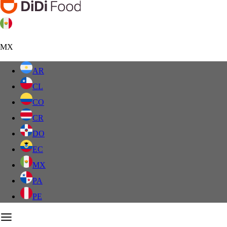
MX
AR
CL
CO
CR
DO
EC
MX
PA
PE