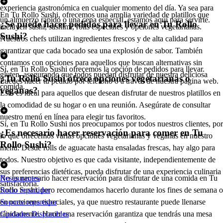
experiencia gastronómica en cualquier momento del día. Ya sea para
En Tu Rollo Sushi, ofrecemos una amplia variedad de platillos que
un almuerzo rápido o una cena especial, estamos aquí para servirte.
¿Se puede hacer pedidos para llevar en Tu Rollo
incluyen sushi, sashimi, rolls especiales y opciones vegetarianas.
Sushi?
Nuestros chefs utilizan ingredientes frescos y de alta calidad para
garantizar que cada bocado sea una explosión de sabor. También
contamos con opciones para aquellos que buscan alternativas sin
Sí, en Tu Rollo Sushi ofrecemos la opción de pedidos para llevar.
gluten, asegurando que todos puedan disfrutar de nuestra deliciosa
¿Tu Rollo Sushi ofrece opciones vegetarianas o
Puedes hacer tu pedido por teléfono o a través de nuestra página web.
comida.
veganas?
Esto es ideal para aquellos que desean disfrutar de nuestros platillos en
la comodidad de su hogar o en una reunión. Asegúrate de consultar
nuestro menú en línea para elegir tus favoritos.
Sí, en Tu Rollo Sushi nos preocupamos por todos nuestros clientes, por
¿Es necesario hacer reservación para comer en Tu
lo que ofrecemos varias opciones vegetarianas y veganas en nuestro
Rollo Sushi?
menú. Desde rolls de aguacate hasta ensaladas frescas, hay algo para
todos. Nuestro objetivo es que cada visitante, independientemente de
sus preferencias dietéticas, pueda disfrutar de una experiencia culinaria
No es necesario hacer reservación para disfrutar de una comida en Tu
Restaurantes
satisfactoria.
Rollo Sushi, pero recomendamos hacerlo durante los fines de semana o
Socio repartidor
en ocasiones especiales, ya que nuestro restaurante puede llenarse
Soporte repartidor
rápidamente. Hacer una reservación garantiza que tendrás una mesa
Ciudades Disponibles