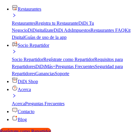
Restaurantes
Restaurantes
Registra tu Restaurante
DiDi Tu
Negocio
DiDigitalízate
DiDi Ads
Impuestos
Restaurantes FAQ
Kit
Digital
Guías de uso de la app
Socio Repartidor
Socio Repartidor
Regístrate como Repartidor
Requisitos para
Repartidores
DiDiMás+
Preguntas Frecuentes
Seguridad para
Repartidores
Ganancias
Soporte
DiDi Shop
Acerca
Acerca
Preguntas Frecuentes
Contacto
Blog
Regístrate como Repartidor