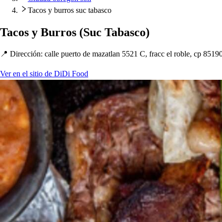
Tacos y burros suc tabasco
Taco
s
y Burro
s
(
Suc Taba
s
co
)
📍 Dirección
:
calle
p
uer
t
o de maza
t
lan 5521 C, fracc el roble, c
p
85190
Ver en el sitio de DiDi Food