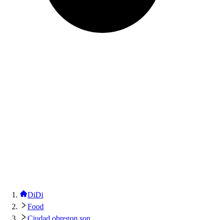
DiDi
Food
Ciudad obregon son