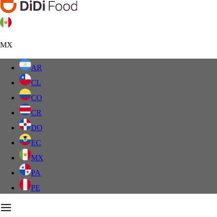
MX
AR
CL
CO
CR
DO
EC
MX
PA
PE