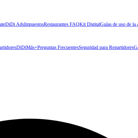
ate
DiDi Ads
Impuestos
Restaurantes FAQ
Kit Digital
Guías de uso de la
artidores
DiDiMás+
Preguntas Frecuentes
Seguridad para Repartidores
G