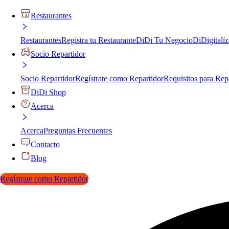
Restaurantes
Restaurantes
Registra tu Restaurante
DiDi Tu Negocio
DiDigitalíz
Socio Repartidor
Socio Repartidor
Regístrate como Repartidor
Requisitos para Rep
DiDi Shop
Acerca
Acerca
Preguntas Frecuentes
Contacto
Blog
Regístrate como Repartidor