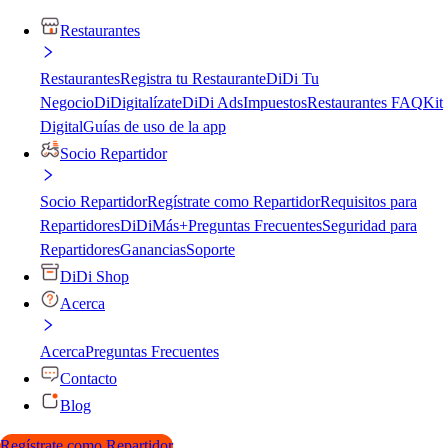
Restaurantes
Restaurantes
Registra tu Restaurante
DiDi Tu
Negocio
DiDigitalízate
DiDi Ads
Impuestos
Restaurantes FAQ
Kit
Digital
Guías de uso de la app
Socio Repartidor
Socio Repartidor
Regístrate como Repartidor
Requisitos para
Repartidores
DiDiMás+
Preguntas Frecuentes
Seguridad para
Repartidores
Ganancias
Soporte
DiDi Shop
Acerca
Acerca
Preguntas Frecuentes
Contacto
Blog
Regístrate como Repartidor