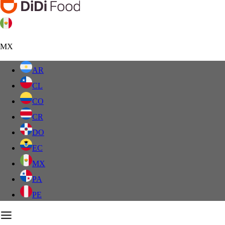
MX
AR
CL
CO
CR
DO
EC
MX
PA
PE