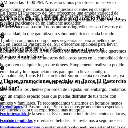
AM hasta las 10:00 PM. Nos esforzamos por ofrecer un servicio
excepcional y deliciosos tacos a nuestros clientes en cualquier
En Tacos El Pastorcito del Sur, ofrecemos una amplia variedad de
momento del día. Ven a disfrutar de nuestra variedad de tacos y
¿Tienen opciones para llevar en Tacos El Pastorcito
tacos que incluyen opciones de carne asada, carnitas, pollo, y nuestros
platillos mexicanos en un ambiente acogedor.
del Sur?
famosos tacos al pastor. Todos nuestros ingredientes son frescos y de
alta calidad, lo que garantiza un sabor auténtico en cada bocado.
También contamos con opciones vegetarianas para aquellos que
Sí, en Tacos El Pastorcito del Sur ofrecemos opciones para llevar.
prefieren una alternativa sin carne.
¿Se puede hacer una reservación en Tacos El
Sabemos que a veces la vida puede ser ajetreada, por lo que queremos
Pastorcito del Sur?
que puedas disfrutar de nuestros deliciosos tacos en la comodidad de tu
hogar o en cualquier lugar que desees. Simplemente realiza tu pedido
en el local y lo empaquetaremos para que lo lleves contigo.
Actualmente, Tacos El Pastorcito del Sur no acepta reservaciones, ya
¿Tienen promociones especiales en Tacos El Pastorcito
que operamos con un sistema de servicio al cliente en el que
del Sur?
atendemos a los clientes por orden de llegada. Sin embargo, contamos
con un amplio espacio para que puedas disfrutar de tus tacos con
amigos y familiares. Te recomendamos visitarnos en horarios menos
Sí, en Tacos El Pastorcito del Sur ofrecemos promociones especiales
Restaurantes
concurridos para una experiencia más tranquila.
en ciertos días de la semana. Estas pueden incluir descuentos en tacos,
Socio repartidor
combos familiares y ofertas en bebidas. Te invitamos a seguirnos en
Soporte repartidor
nuestras redes sociales o visitar nuestro sitio web para estar al tanto de
Ciudades Disponibles