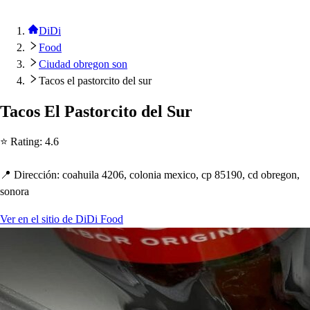
DiDi
Food
Ciudad obregon son
Tacos el pastorcito del sur
Taco
s
El Pa
s
t
orci
t
o del Sur
⭐ Ra
t
ing
:
4.6
📍 Dirección
:
coa
h
uila 4206, colonia mexico, c
p
85190, cd obregon,
s
onora
Ver en el sitio de DiDi Food