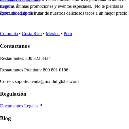
nuestras últimas promociones y eventos especiales. ¡No te pierdas la
Legal
oportunidad de disfrutar de nuestros deliciosos tacos a un mejor precio!
Renta de equipo
Colombia
•
Costa Rica
•
México
•
Perú
Contáctanos
Re
s
t
auran
t
e
s
:
800 323 3434
Re
s
t
auran
t
e
s
Premium
:
800 801 0186
Correo
:
soporte.tienda@mx.didiglobal.com
Regulación
Documentos Legales
Blog