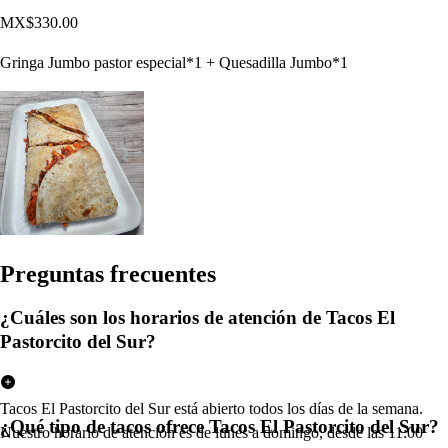
MX$330.00
Gringa Jumbo pastor especial*1 + Quesadilla Jumbo*1
Pregun
t
a
s
frecuen
t
e
s
¿Cuáles son los horarios de atención de Tacos El
Pastorcito del Sur?
Tacos El Pastorcito del Sur está abierto todos los días de la semana.
¿Qué tipo de tacos ofrece Tacos El Pastorcito del Sur?
Nuestro horario de atención es de lunes a domingo, desde las 11:00