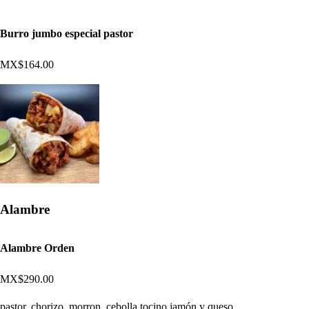
Burro jumbo especial pastor
MX$164.00
Alambre
Alambre Orden
MX$290.00
pastor, chorizo, morron, cebolla tocino jamón y queso