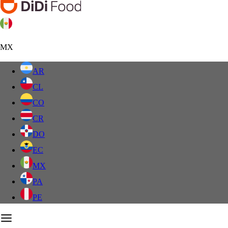
MX
AR
CL
CO
CR
DO
EC
MX
PA
PE