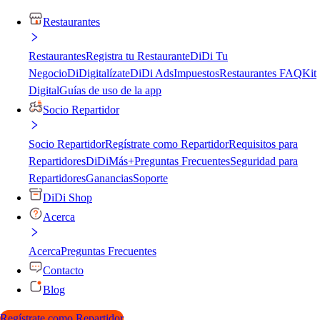
Restaurantes
Restaurantes
Registra tu Restaurante
DiDi Tu
Negocio
DiDigitalízate
DiDi Ads
Impuestos
Restaurantes FAQ
Kit
Digital
Guías de uso de la app
Socio Repartidor
Socio Repartidor
Regístrate como Repartidor
Requisitos para
Repartidores
DiDiMás+
Preguntas Frecuentes
Seguridad para
Repartidores
Ganancias
Soporte
DiDi Shop
Acerca
Acerca
Preguntas Frecuentes
Contacto
Blog
Regístrate como Repartidor