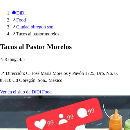
DiDi
Food
Ciudad obregon son
Tacos al pastor morelos
Taco
s
al Pa
s
t
or Morelo
s
⭐ Ra
t
ing
:
4.5
📍 Dirección
:
C. Jo
s
é María Morelo
s
y Pavón 1725, Urb. No. 6,
85110 Cd Obregón, Son., México
Ver en el sitio de DiDi Food