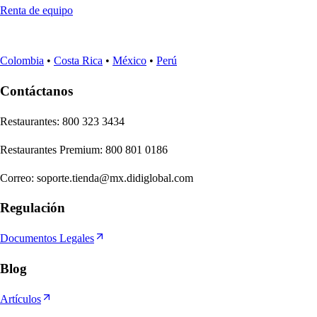
Renta de equipo
Colombia
•
Costa Rica
•
México
•
Perú
Contáctanos
Re
s
t
auran
t
e
s
:
800 323 3434
Re
s
t
auran
t
e
s
Premium
:
800 801 0186
Correo
:
soporte.tienda@mx.didiglobal.com
Regulación
Documentos Legales
Blog
Artículos