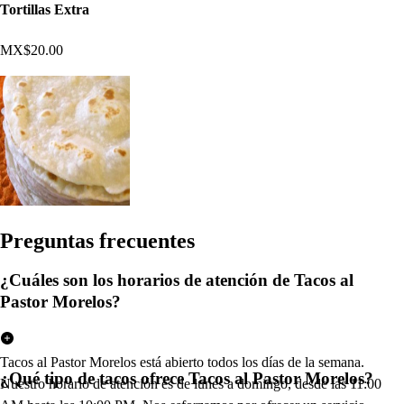
Tortillas Extra
MX$20.00
Pregun
t
a
s
frecuen
t
e
s
¿Cuáles son los horarios de atención de Tacos al
Pastor Morelos?
Tacos al Pastor Morelos está abierto todos los días de la semana.
¿Qué tipo de tacos ofrece Tacos al Pastor Morelos?
Nuestro horario de atención es de lunes a domingo, desde las 11:00