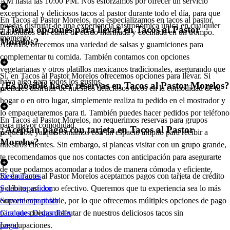
AM hasta las 10:00 PM. Nos esforzamos por ofrecer un servicio
excepcional y deliciosos tacos al pastor durante todo el día, para que
En Tacos al Pastor Morelos, nos especializamos en tacos al pastor,
puedas disfrutar de una experiencia gastronómica única en cualquier
¿Tienen opciones para llevar en Tacos al Pastor
elaborados con carne de cerdo marinada y cocinada en un trompo.
momento.
Morelos?
Además, ofrecemos una variedad de salsas y guarniciones para
complementar tu comida. También contamos con opciones
vegetarianas y otros platillos mexicanos tradicionales, asegurando que
Sí, en Tacos al Pastor Morelos ofrecemos opciones para llevar. Si
haya algo para todos los gustos.
¿Es posible hacer reservas en Tacos al Pastor Morelos?
prefieres disfrutar de nuestros deliciosos tacos en la comodidad de tu
hogar o en otro lugar, simplemente realiza tu pedido en el mostrador y
lo empaquetaremos para ti. También puedes hacer pedidos por teléfono
En Tacos al Pastor Morelos, no requerimos reservas para grupos
para mayor comodidad.
¿Aceptan pagos con tarjeta en Tacos al Pastor
pequeños, ya que contamos con un espacio amplio para recibir a
Morelos?
nuestros clientes. Sin embargo, si planeas visitar con un grupo grande,
te recomendamos que nos contactes con anticipación para asegurarte
de que podamos acomodar a todos de manera cómoda y eficiente.
Sí, en Tacos al Pastor Morelos aceptamos pagos con tarjeta de crédito
Restaurantes
y débito, así como efectivo. Queremos que tu experiencia sea lo más
Socio repartidor
conveniente posible, por lo que ofrecemos múltiples opciones de pago
Soporte repartidor
para que puedas disfrutar de nuestros deliciosos tacos sin
Ciudades Disponibles
preocupaciones.
Legal