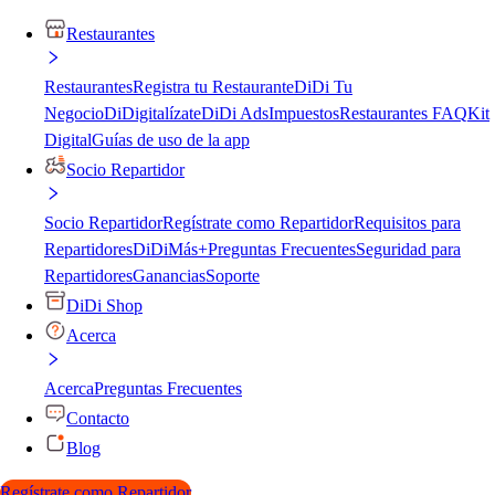
Restaurantes
Restaurantes
Registra tu Restaurante
DiDi Tu
Negocio
DiDigitalízate
DiDi Ads
Impuestos
Restaurantes FAQ
Kit
Digital
Guías de uso de la app
Socio Repartidor
Socio Repartidor
Regístrate como Repartidor
Requisitos para
Repartidores
DiDiMás+
Preguntas Frecuentes
Seguridad para
Repartidores
Ganancias
Soporte
DiDi Shop
Acerca
Acerca
Preguntas Frecuentes
Contacto
Blog
Regístrate como Repartidor