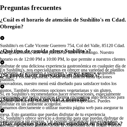
Pregun
t
a
s
frecuen
t
e
s
¿Cuál es el horario de atención de Sushilito's en Cdad.
Obregón?
Sushilito's en Calle Vicente Guerrero 754, Col del Valle, 85120 Cdad.
¿Qué tipo de comida ofrece Sushilito's?
Obregón, Sonora, abre sus puertas de lunes a domingo. Nuestro
horario es de 12:00 PM a 10:00 PM, lo que permite a nuestros clientes
disfrutar de una deliciosa experiencia gastronómica en cualquier día de
En Sushilito's, nos especializamos en ofrecer una variedad de platillos
la semana. Te invitamos a visitarnos y probar nuestros exquisitos
¿Se puede hacer reservación en Sushilito's?
de sushi y cocina japonesa. Desde rolls clásicos hasta opciones
platillos.
innovadoras, nuestro menú está diseñado para satisfacer todos los
gustos. También ofrecemos opciones vegetarianas y sin gluten,
Sí, en Sushilito's recomendamos hacer reservaciones, especialmente
asegurando que todos nuestros clientes encuentren algo delicioso para
¿Sushilito's ofrece servicio a domicilio?
durante los fines de semana y en ocasiones especiales. Puedes
disfrutar en un ambiente acogedor.
llamarnos directamente o utilizar nuestra página web para asegurar tu
mesa. Esto garantiza que puedas disfrutar de tu experiencia
Sí, Sushilito's ofrece servicio a domicilio para que puedas disfrutar de
gastronómica sin esperas, y te permite disfrutar de una velada más
¿Hay opciones para eventos especiales en Sushilito's?
nuestros deliciosos platillos desde la comodidad de tu hogar. Puedes