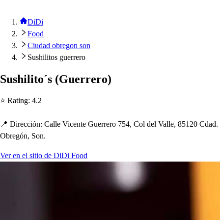
DiDi
Food
Ciudad obregon son
Sushilitos guerrero
Su
s
h
ili
t
o´
s
(
Guerrero
)
⭐ Ra
t
ing
:
4.2
📍 Dirección
:
Calle Vicen
t
e Guerrero 754, Col del Valle, 85120 Cdad.
Obregón, Son.
Ver en el sitio de DiDi Food