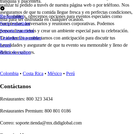
tranquila y placentera.
realizar tu pedido a través de nuestra página web o por teléfono. Nos
aseguramos de que tu comida llegue fresca y en perfectas condiciones,
En Sushilito's, ofrecemos opciones para eventos especiales como
Restaurantes
lista para ser disfrutada en cualquier ocasión.
cumpleaños, aniversarios y reuniones corporativas. Podemos
Socio repartidor
personalizar menús y crear un ambiente especial para tu celebración.
Soporte repartidor
Te invitamos a contactarnos con anticipación para discutir tus
Ciudades Disponibles
necesidades y asegurarte de que tu evento sea memorable y lleno de
Legal
deliciosos sabores.
Renta de equipo
Colombia
•
Costa Rica
•
México
•
Perú
Contáctanos
Re
s
t
auran
t
e
s
:
800 323 3434
Re
s
t
auran
t
e
s
Premium
:
800 801 0186
Correo
:
soporte.tienda@mx.didiglobal.com