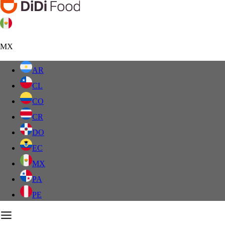
MX
AR
CL
CO
CR
DO
EC
MX
PA
PE