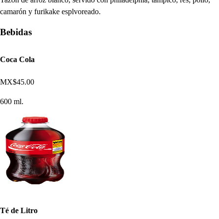
camarón y furikake esplvoreado.
Bebidas
Coca Cola
MX$45.00
600 ml.
Té de Litro