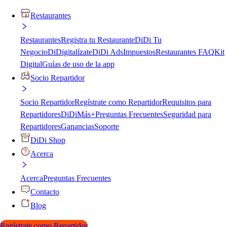
Restaurantes
Restaurantes
Registra tu Restaurante
DiDi Tu
Negocio
DiDigitalízate
DiDi Ads
Impuestos
Restaurantes FAQ
Kit
Digital
Guías de uso de la app
Socio Repartidor
Socio Repartidor
Regístrate como Repartidor
Requisitos para
Repartidores
DiDiMás+
Preguntas Frecuentes
Seguridad para
Repartidores
Ganancias
Soporte
DiDi Shop
Acerca
Acerca
Preguntas Frecuentes
Contacto
Blog
Regístrate como Repartidor