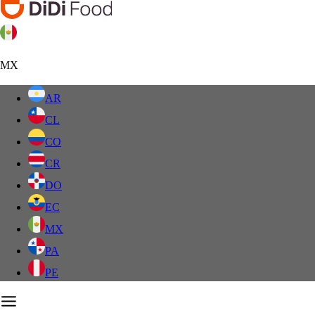
MX
AR
CL
CO
CR
DO
EC
MX
PA
PE