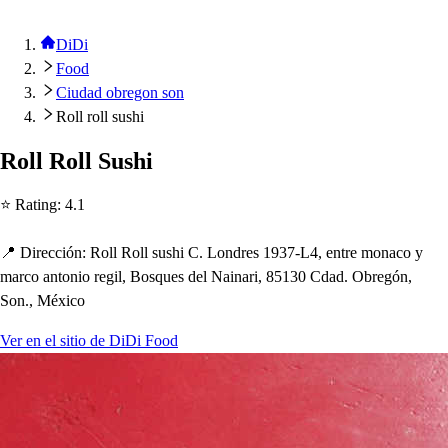
DiDi
Food
Ciudad obregon son
Roll roll sushi
Roll Roll Su
s
h
i
⭐ Ra
t
ing
:
4.1
📍 Dirección
:
Roll Roll
s
u
s
h
i C. Londre
s
1937-L4, en
t
re monaco y
marco an
t
onio regil, Bo
s
que
s
del Nainari, 85130 Cdad. Obregón,
Son., México
Ver en el sitio de DiDi Food