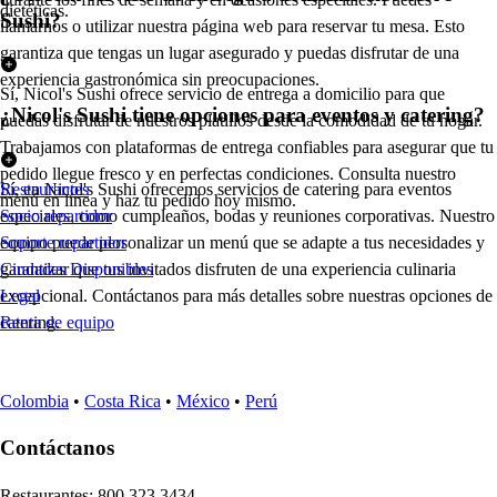
dietéticas.
Sushi?
llamarnos o utilizar nuestra página web para reservar tu mesa. Esto
garantiza que tengas un lugar asegurado y puedas disfrutar de una
experiencia gastronómica sin preocupaciones.
Sí, Nicol's Sushi ofrece servicio de entrega a domicilio para que
¿Nicol's Sushi tiene opciones para eventos y catering?
puedas disfrutar de nuestros platillos desde la comodidad de tu hogar.
Trabajamos con plataformas de entrega confiables para asegurar que tu
pedido llegue fresco y en perfectas condiciones. Consulta nuestro
Sí, en Nicol's Sushi ofrecemos servicios de catering para eventos
Restaurantes
menú en línea y haz tu pedido hoy mismo.
especiales, como cumpleaños, bodas y reuniones corporativas. Nuestro
Socio repartidor
equipo puede personalizar un menú que se adapte a tus necesidades y
Soporte repartidor
garantizar que tus invitados disfruten de una experiencia culinaria
Ciudades Disponibles
excepcional. Contáctanos para más detalles sobre nuestras opciones de
Legal
catering.
Renta de equipo
Colombia
•
Costa Rica
•
México
•
Perú
Contáctanos
Re
s
t
auran
t
e
s
:
800 323 3434