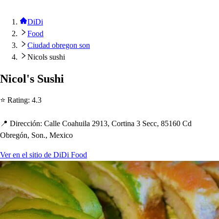
DiDi
Food
Ciudad obregon son
Nicols sushi
Nicol'
s
Su
s
h
i
⭐ Ra
t
ing
:
4.3
📍 Dirección
:
Calle Coa
h
uila 2913, Cor
t
ina 3 Secc, 85160 Cd
Obregón, Son., Mexico
Ver en el sitio de DiDi Food