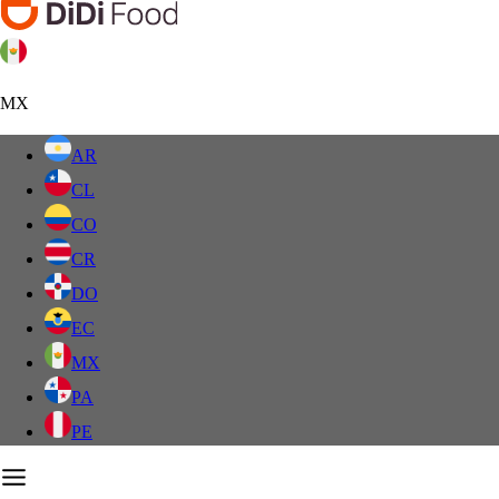
MX
AR
CL
CO
CR
DO
EC
MX
PA
PE