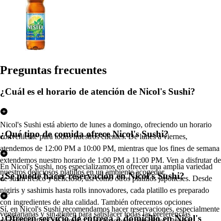
Pregun
t
a
s
frecuen
t
e
s
¿Cuál es el horario de atención de Nicol's Sushi?
Nicol's Sushi está abierto de lunes a domingo, ofreciendo un horario
¿Qué tipo de comida ofrece Nicol's Sushi?
conveniente para todos nuestros clientes. De lunes a viernes,
atendemos de 12:00 PM a 10:00 PM, mientras que los fines de semana
extendemos nuestro horario de 1:00 PM a 11:00 PM. Ven a disfrutar de
En Nicol's Sushi, nos especializamos en ofrecer una amplia variedad
nuestros deliciosos platillos en un ambiente acogedor.
¿Se puede hacer reservación en Nicol's Sushi?
de sushi fresco y delicioso, así como otros platillos japoneses. Desde
nigiris y sashimis hasta rolls innovadores, cada platillo es preparado
con ingredientes de alta calidad. También ofrecemos opciones
Sí, en Nicol's Sushi recomendamos hacer reservaciones, especialmente
vegetarianas y sin gluten para satisfacer todas las preferencias
¿Ofrecen servicio de entrega a domicilio en Nicol's
durante los fines de semana y en ocasiones especiales. Puedes