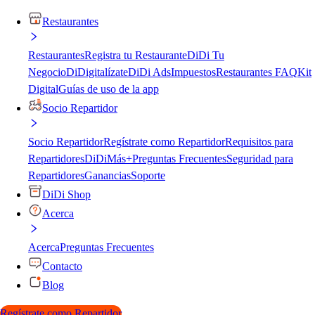
Restaurantes
Restaurantes
Registra tu Restaurante
DiDi Tu
Negocio
DiDigitalízate
DiDi Ads
Impuestos
Restaurantes FAQ
Kit
Digital
Guías de uso de la app
Socio Repartidor
Socio Repartidor
Regístrate como Repartidor
Requisitos para
Repartidores
DiDiMás+
Preguntas Frecuentes
Seguridad para
Repartidores
Ganancias
Soporte
DiDi Shop
Acerca
Acerca
Preguntas Frecuentes
Contacto
Blog
Regístrate como Repartidor