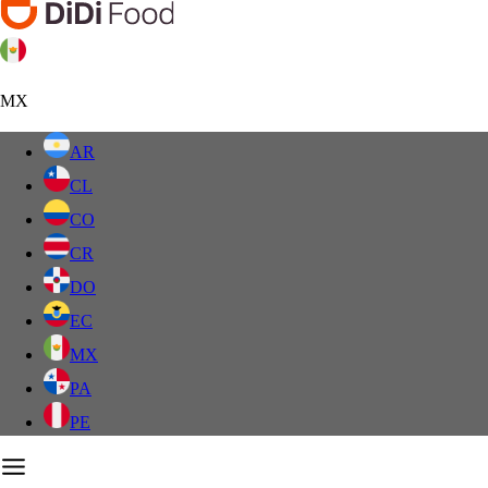
MX
AR
CL
CO
CR
DO
EC
MX
PA
PE