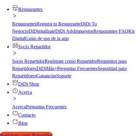
Restaurantes
Restaurantes
Registra tu Restaurante
DiDi Tu
Negocio
DiDigitalízate
DiDi Ads
Impuestos
Restaurantes FAQ
Kit
Digital
Guías de uso de la app
Socio Repartidor
Socio Repartidor
Regístrate como Repartidor
Requisitos para
Repartidores
DiDiMás+
Preguntas Frecuentes
Seguridad para
Repartidores
Ganancias
Soporte
DiDi Shop
Acerca
Acerca
Preguntas Frecuentes
Contacto
Blog
Regístrate como Repartidor