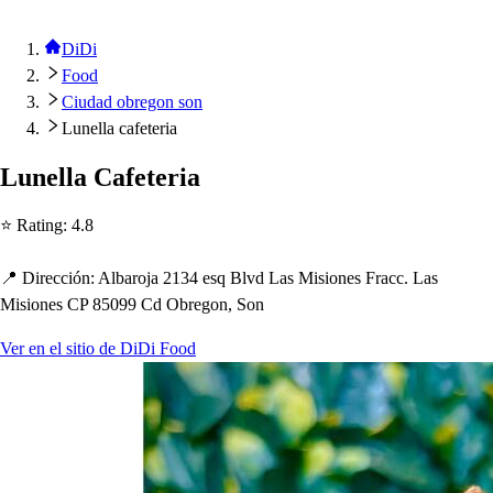
DiDi
Food
Ciudad obregon son
Lunella cafeteria
Lunella Cafe
t
eria
⭐ Ra
t
ing
:
4.8
📍 Dirección
:
Albaroja 2134 e
s
q Blvd La
s
Mi
s
ione
s
Fracc. La
s
Mi
s
ione
s
CP 85099 Cd Obregon, Son
Ver en el sitio de DiDi Food