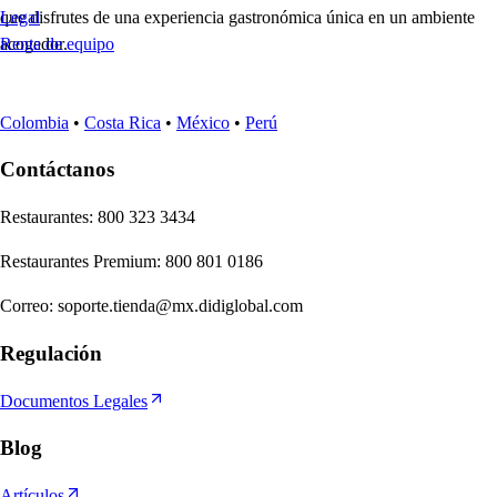
que disfrutes de una experiencia gastronómica única en un ambiente
Legal
acogedor.
Renta de equipo
Colombia
•
Costa Rica
•
México
•
Perú
Contáctanos
Re
s
t
auran
t
e
s
:
800 323 3434
Re
s
t
auran
t
e
s
Premium
:
800 801 0186
Correo
:
soporte.tienda@mx.didiglobal.com
Regulación
Documentos Legales
Blog
Artículos