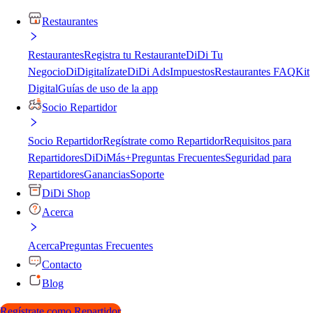
Restaurantes
Restaurantes
Registra tu Restaurante
DiDi Tu
Negocio
DiDigitalízate
DiDi Ads
Impuestos
Restaurantes FAQ
Kit
Digital
Guías de uso de la app
Socio Repartidor
Socio Repartidor
Regístrate como Repartidor
Requisitos para
Repartidores
DiDiMás+
Preguntas Frecuentes
Seguridad para
Repartidores
Ganancias
Soporte
DiDi Shop
Acerca
Acerca
Preguntas Frecuentes
Contacto
Blog
Regístrate como Repartidor