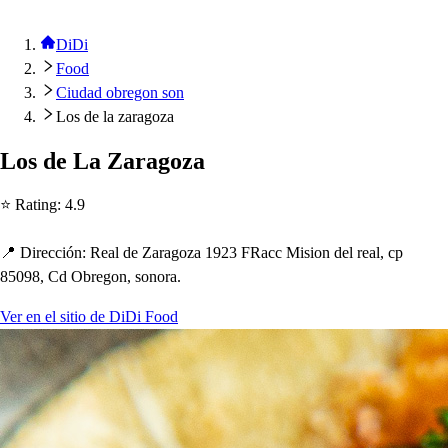
DiDi
Food
Ciudad obregon son
Los de la zaragoza
Lo
s
de La Zaragoza
⭐ Ra
t
ing
:
4.9
📍 Dirección
:
Real de Zaragoza 1923 FRacc Mi
s
ion del real, c
p
85098, Cd Obregon,
s
onora.
Ver en el sitio de DiDi Food