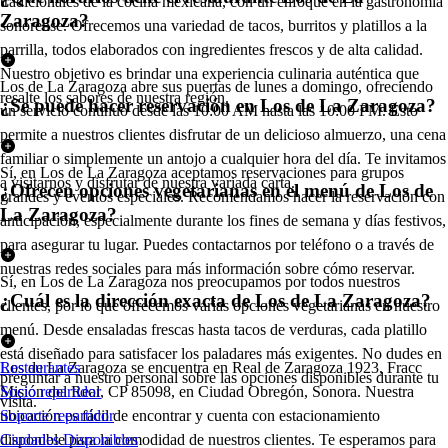
tradicionales de la cocina mexicana, con un enfoque en la gastronomía
Zaragoza?
sonorense. Ofrecemos una variedad de tacos, burritos y platillos a la
parrilla, todos elaborados con ingredientes frescos y de alta calidad.
Nuestro objetivo es brindar una experiencia culinaria auténtica que
Los de La Zaragoza abre sus puertas de lunes a domingo, ofreciendo
resalte los sabores de nuestra región.
¿Se puede hacer reservación en Los de La Zaragoza?
un servicio continuo desde las 10:00 AM hasta las 10:00 PM. Esto
permite a nuestros clientes disfrutar de un delicioso almuerzo, una cena
familiar o simplemente un antojo a cualquier hora del día. Te invitamos
Sí, en Los de La Zaragoza aceptamos reservaciones para grupos
a visitarnos y disfrutar de nuestra variada carta.
¿Ofrecen opciones vegetarianas en el menú de Los de
grandes y eventos especiales. Recomendamos hacer la reservación con
La Zaragoza?
anticipación, especialmente durante los fines de semana y días festivos,
para asegurar tu lugar. Puedes contactarnos por teléfono o a través de
nuestras redes sociales para más información sobre cómo reservar.
Sí, en Los de La Zaragoza nos preocupamos por todos nuestros
¿Cuál es la dirección exacta de Los de La Zaragoza?
clientes, por lo que ofrecemos varias opciones vegetarianas en nuestro
menú. Desde ensaladas frescas hasta tacos de verduras, cada platillo
está diseñado para satisfacer los paladares más exigentes. No dudes en
Los de La Zaragoza se encuentra en Real de Zaragoza 1923, Fracc
Restaurantes
preguntar a nuestro personal sobre las opciones disponibles durante tu
Misión del Real, CP 85098, en Ciudad Obregón, Sonora. Nuestra
Socio repartidor
visita.
ubicación es fácil de encontrar y cuenta con estacionamiento
Soporte repartidor
disponible para la comodidad de nuestros clientes. Te esperamos para
Ciudades Disponibles