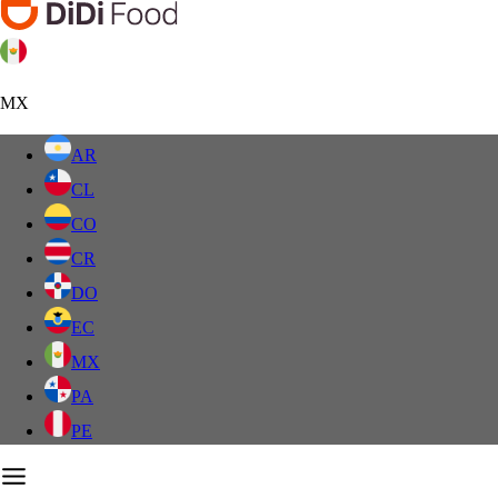
MX
AR
CL
CO
CR
DO
EC
MX
PA
PE