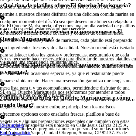
¿Qué tipo de platillos ofrece El Queche Marisqueria?
Nuestro horario de atención es de 12:00 PM a 10:00 PM, lo que
permite a nuestros clientes disfrutar de una deliciosa comida marina en
cualquier momento del día. Ya sea que desees un almuerzo relajado o
En El Queche Marisqueria, ofrecemos una amplia variedad de platillos
una cena especial, estamos aquí para servirte.
¿Es necesario hacer reservación para comer en El
de mariscos frescos. Desde ceviches y cocteles de camarón hasta
Queche Marisqueria?
pescados a la parrilla y tacos de mariscos, cada platillo está preparado
con ingredientes frescos y de alta calidad. Nuestro menú está diseñado
para satisfacer todos los gustos y preferencias, asegurando que cada
No es necesario hacer reservación para disfrutar de nuestros platillos en
visita sea una experiencia culinaria única.
¿El Queche Marisqueria ofrece opciones vegetarianas
El Queche Marisqueria, pero recomendamos hacerlo durante los fines
o veganas?
de semana o en ocasiones especiales, ya que el restaurante puede
llenarse rápidamente. Hacer una reservación garantiza que tengas una
mesa lista para ti y tus acompañantes, permitiéndote disfrutar de una
Sí, en El Queche Marisqueria nos esforzamos por atender a todos
experiencia más cómoda y placentera.
¿Dónde se encuentra El Queche Marisqueria y cómo
nuestros clientes, incluyendo aquellos que siguen dietas vegetarianas o
puedo llegar?
veganas. Aunque nuestro enfoque principal son los mariscos,
ofrecemos opciones como ensaladas frescas, platillos a base de
vegetales y algunas preparaciones especiales que cumplen con estas
El Queche Marisqueria está ubicado en Calle Jesus Garcia 2125 A,
Restaurantes
dietas. No dudes en preguntar a nuestro personal sobre las opciones
Col Nainari del Yaqui, Ciudad Obregon, Sonora, CP 85137. Es de
Socio repartidor
disponibles.