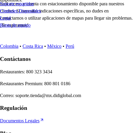
fácil acceso y cuenta con estacionamiento disponible para nuestros
Soporte repartidor
clientes. Si necesitas indicaciones específicas, no dudes en
Ciudades Disponibles
contactarnos o utilizar aplicaciones de mapas para llegar sin problemas.
Legal
¡Te esperamos!
Renta de equipo
Colombia
•
Costa Rica
•
México
•
Perú
Contáctanos
Re
s
t
auran
t
e
s
:
800 323 3434
Re
s
t
auran
t
e
s
Premium
:
800 801 0186
Correo
:
soporte.tienda@mx.didiglobal.com
Regulación
Documentos Legales