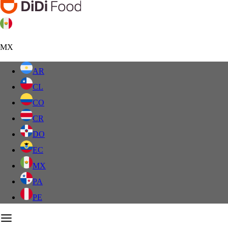
MX
AR
CL
CO
CR
DO
EC
MX
PA
PE