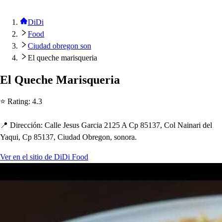
DiDi
Food
Ciudad obregon son
El queche marisqueria
El Quec
h
e Mari
s
queria
⭐ Ra
t
ing
:
4.3
📍 Dirección
:
Calle Je
s
u
s
Garcia 2125 A C
p
85137, Col Nainari del
Yaqui, C
p
85137, Ciudad Obregon,
s
onora.
Ver en el sitio de DiDi Food