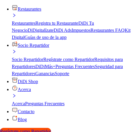
Restaurantes
Restaurantes
Registra tu Restaurante
DiDi Tu
Negocio
DiDigitalízate
DiDi Ads
Impuestos
Restaurantes FAQ
Kit
Digital
Guías de uso de la app
Socio Repartidor
Socio Repartidor
Regístrate como Repartidor
Requisitos para
Repartidores
DiDiMás+
Preguntas Frecuentes
Seguridad para
Repartidores
Ganancias
Soporte
DiDi Shop
Acerca
Acerca
Preguntas Frecuentes
Contacto
Blog
Regístrate como Repartidor