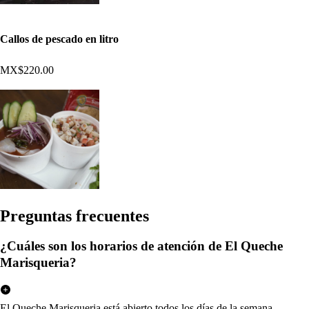
Callos de pescado en litro
MX$220.00
Pregun
t
a
s
frecuen
t
e
s
¿Cuáles son los horarios de atención de El Queche
Marisqueria?
El Queche Marisqueria está abierto todos los días de la semana.