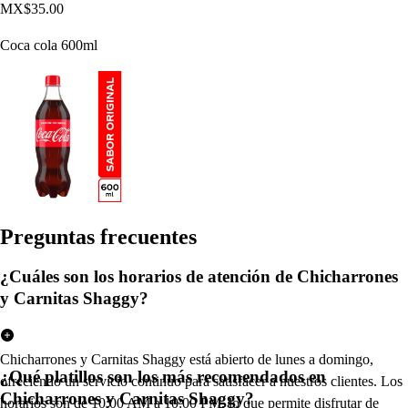
MX$35.00
Coca cola 600ml
Pregun
t
a
s
frecuen
t
e
s
¿Cuáles son los horarios de atención de Chicharrones
y Carnitas Shaggy?
Chicharrones y Carnitas Shaggy está abierto de lunes a domingo,
¿Qué platillos son los más recomendados en
ofreciendo un servicio continuo para satisfacer a nuestros clientes. Los
Chicharrones y Carnitas Shaggy?
horarios son de 10:00 AM a 10:00 PM, lo que permite disfrutar de