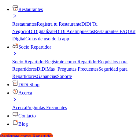
Restaurantes
Restaurantes
Registra tu Restaurante
DiDi Tu
Negocio
DiDigitalízate
DiDi Ads
Impuestos
Restaurantes FAQ
Kit
Digital
Guías de uso de la app
Socio Repartidor
Socio Repartidor
Regístrate como Repartidor
Requisitos para
Repartidores
DiDiMás+
Preguntas Frecuentes
Seguridad para
Repartidores
Ganancias
Soporte
DiDi Shop
Acerca
Acerca
Preguntas Frecuentes
Contacto
Blog
Regístrate como Repartidor