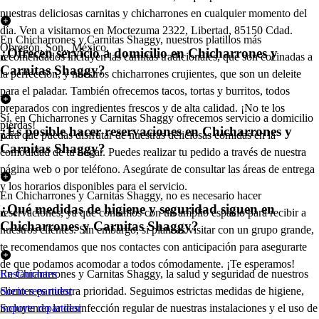
nuestras deliciosas carnitas y chicharrones en cualquier momento del
día. Ven a visitarnos en Moctezuma 2322, Libertad, 85150 Cdad.
En Chicharrones y Carnitas Shaggy, nuestros platillos más
Obregón, Son., México.
¿Ofrecen servicio a domicilio en Chicharrones y
recomendados incluyen las carnitas tradicionales, que son cocinadas a
Carnitas Shaggy?
la perfección, y nuestros chicharrones crujientes, que son un deleite
para el paladar. También ofrecemos tacos, tortas y burritos, todos
preparados con ingredientes frescos y de alta calidad. ¡No te los
Sí, en Chicharrones y Carnitas Shaggy ofrecemos servicio a domicilio
pierdas!
¿Es posible hacer reservaciones en Chicharrones y
para que puedas disfrutar de nuestras deliciosas comidas en la
Carnitas Shaggy?
comodidad de tu hogar. Puedes realizar tu pedido a través de nuestra
página web o por teléfono. Asegúrate de consultar las áreas de entrega
y los horarios disponibles para el servicio.
En Chicharrones y Carnitas Shaggy, no es necesario hacer
¿Qué medidas de higiene y seguridad siguen en
reservaciones, ya que contamos con un amplio espacio para recibir a
Chicharrones y Carnitas Shaggy?
nuestros clientes. Sin embargo, si planeas visitar con un grupo grande,
te recomendamos que nos contactes con anticipación para asegurarte
de que podamos acomodar a todos cómodamente. ¡Te esperamos!
En Chicharrones y Carnitas Shaggy, la salud y seguridad de nuestros
Restaurantes
clientes es nuestra prioridad. Seguimos estrictas medidas de higiene,
Socio repartidor
incluyendo la desinfección regular de nuestras instalaciones y el uso de
Soporte repartidor