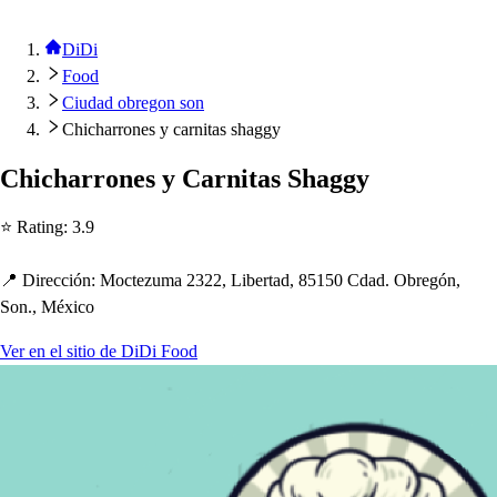
DiDi
Food
Ciudad obregon son
Chicharrones y carnitas shaggy
C
h
ic
h
arrone
s
y Carni
t
a
s
S
h
aggy
⭐ Ra
t
ing
:
3.9
📍 Dirección
:
Moc
t
ezuma 2322, Liber
t
ad, 85150 Cdad. Obregón,
Son., México
Ver en el sitio de DiDi Food