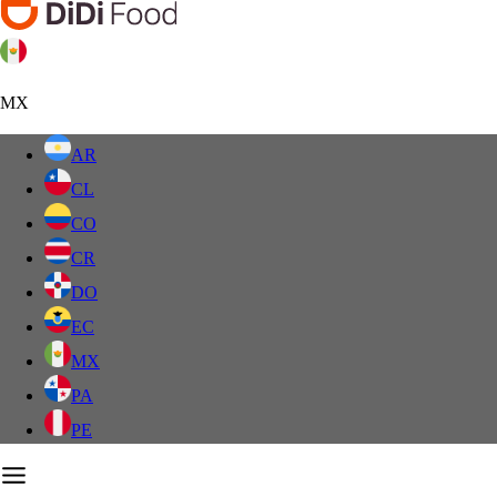
MX
AR
CL
CO
CR
DO
EC
MX
PA
PE