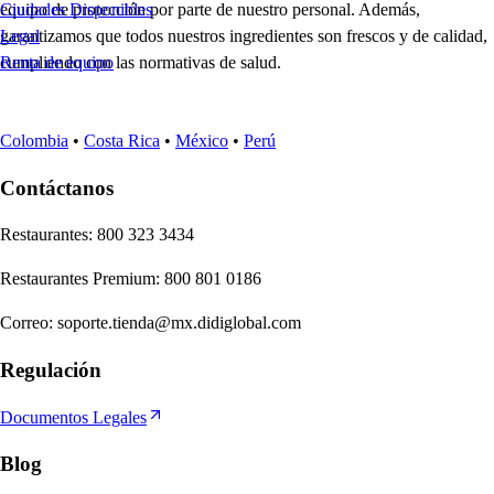
equipo de protección por parte de nuestro personal. Además,
Ciudades Disponibles
garantizamos que todos nuestros ingredientes son frescos y de calidad,
Legal
cumpliendo con las normativas de salud.
Renta de equipo
Colombia
•
Costa Rica
•
México
•
Perú
Contáctanos
Re
s
t
auran
t
e
s
:
800 323 3434
Re
s
t
auran
t
e
s
Premium
:
800 801 0186
Correo
:
soporte.tienda@mx.didiglobal.com
Regulación
Documentos Legales
Blog