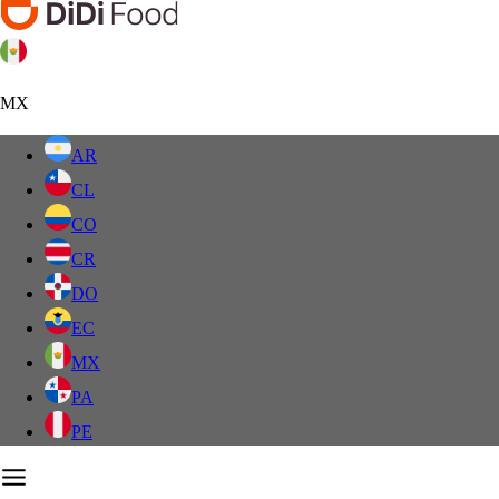
MX
AR
CL
CO
CR
DO
EC
MX
PA
PE