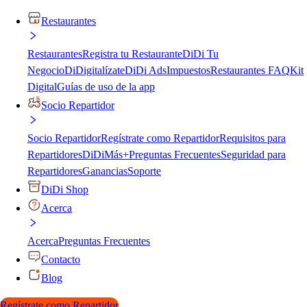
Restaurantes
Restaurantes
Registra tu Restaurante
DiDi Tu
Negocio
DiDigitalízate
DiDi Ads
Impuestos
Restaurantes FAQ
Kit
Digital
Guías de uso de la app
Socio Repartidor
Socio Repartidor
Regístrate como Repartidor
Requisitos para
Repartidores
DiDiMás+
Preguntas Frecuentes
Seguridad para
Repartidores
Ganancias
Soporte
DiDi Shop
Acerca
Acerca
Preguntas Frecuentes
Contacto
Blog
Regístrate como Repartidor