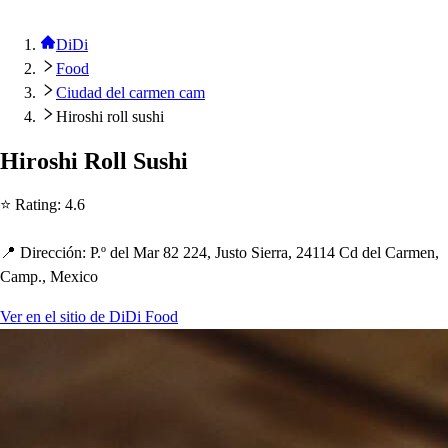
DiDi
Food
Ciudad del carmen cam
Hiroshi roll sushi
Hiro
s
h
i Roll Su
s
h
i
⭐ Ra
t
ing
:
4.6
📍 Dirección
:
P.º del Mar 82 224, Ju
s
t
o Sierra, 24114 Cd del Carmen,
Cam
p
., Mexico
Ver en el sitio de DiDi Food