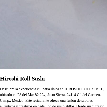
Hiroshi Roll Sushi
Descubre la experiencia culinaria única en HIROSHI ROLL SUSHI,
ubicado en P.º del Mar 82 224, Justo Sierra, 24114 Cd del Carmen,
Camp., México. Este restaurante ofrece una fusión de sabores
auténticos y creativos en cada uno de sus platillos. Desde sushi fresco