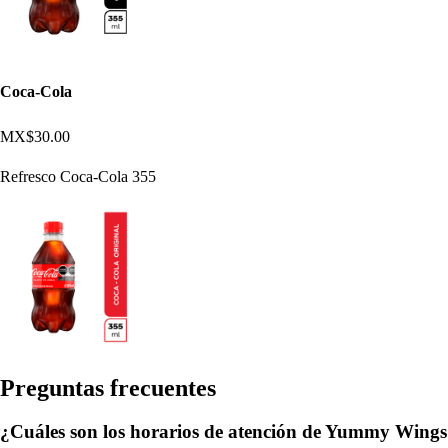
Coca-Cola
MX$30.00
Refresco Coca-Cola 355
Pregun
t
a
s
frecuen
t
e
s
¿Cuáles son los horarios de atención de Yummy Wings