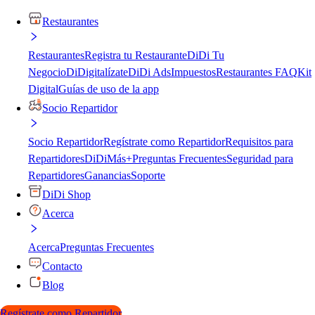
Restaurantes
Restaurantes
Registra tu Restaurante
DiDi Tu
Negocio
DiDigitalízate
DiDi Ads
Impuestos
Restaurantes FAQ
Kit
Digital
Guías de uso de la app
Socio Repartidor
Socio Repartidor
Regístrate como Repartidor
Requisitos para
Repartidores
DiDiMás+
Preguntas Frecuentes
Seguridad para
Repartidores
Ganancias
Soporte
DiDi Shop
Acerca
Acerca
Preguntas Frecuentes
Contacto
Blog
Regístrate como Repartidor