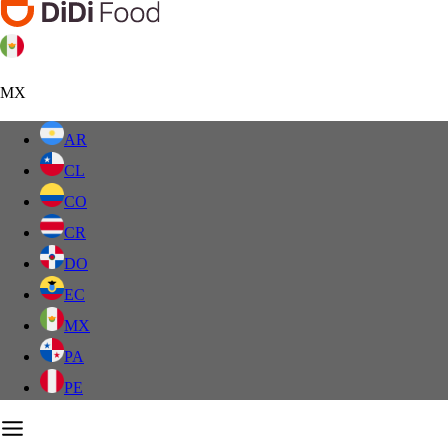
MX
AR
CL
CO
CR
DO
EC
MX
PA
PE