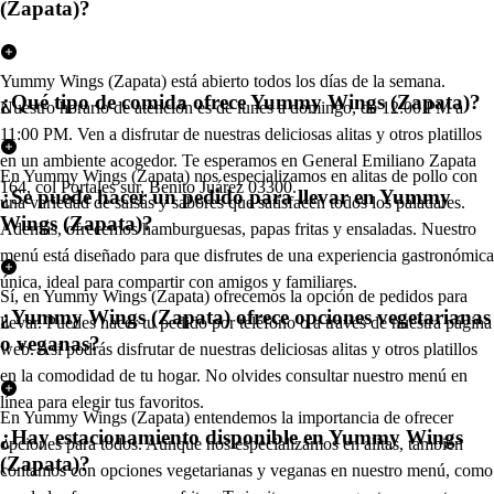
(Zapata)?
Yummy Wings (Zapata) está abierto todos los días de la semana.
¿Qué tipo de comida ofrece Yummy Wings (Zapata)?
Nuestro horario de atención es de lunes a domingo, de 12:00 PM a
11:00 PM. Ven a disfrutar de nuestras deliciosas alitas y otros platillos
en un ambiente acogedor. Te esperamos en General Emiliano Zapata
En Yummy Wings (Zapata) nos especializamos en alitas de pollo con
164, col Portales sur, Benito Juárez 03300.
¿Se puede hacer un pedido para llevar en Yummy
una variedad de salsas y sabores que satisfacen todos los paladares.
Wings (Zapata)?
Además, ofrecemos hamburguesas, papas fritas y ensaladas. Nuestro
menú está diseñado para que disfrutes de una experiencia gastronómica
única, ideal para compartir con amigos y familiares.
Sí, en Yummy Wings (Zapata) ofrecemos la opción de pedidos para
¿Yummy Wings (Zapata) ofrece opciones vegetarianas
llevar. Puedes hacer tu pedido por teléfono o a través de nuestra página
o veganas?
web. Así podrás disfrutar de nuestras deliciosas alitas y otros platillos
en la comodidad de tu hogar. No olvides consultar nuestro menú en
línea para elegir tus favoritos.
En Yummy Wings (Zapata) entendemos la importancia de ofrecer
¿Hay estacionamiento disponible en Yummy Wings
opciones para todos. Aunque nos especializamos en alitas, también
(Zapata)?
contamos con opciones vegetarianas y veganas en nuestro menú, como