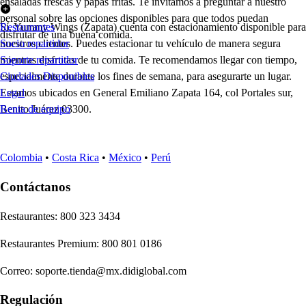
ensaladas frescas y papas fritas. Te invitamos a preguntar a nuestro
personal sobre las opciones disponibles para que todos puedan
Sí, Yummy Wings (Zapata) cuenta con estacionamiento disponible para
Restaurantes
disfrutar de una buena comida.
nuestros clientes. Puedes estacionar tu vehículo de manera segura
Socio repartidor
mientras disfrutas de tu comida. Te recomendamos llegar con tiempo,
Soporte repartidor
especialmente durante los fines de semana, para asegurarte un lugar.
Ciudades Disponibles
Estamos ubicados en General Emiliano Zapata 164, col Portales sur,
Legal
Benito Juárez 03300.
Renta de equipo
Colombia
•
Costa Rica
•
México
•
Perú
Contáctanos
Re
s
t
auran
t
e
s
:
800 323 3434
Re
s
t
auran
t
e
s
Premium
:
800 801 0186
Correo
:
soporte.tienda@mx.didiglobal.com
Regulación