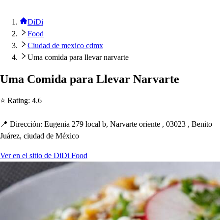
DiDi
Food
Ciudad de mexico cdmx
Uma comida para llevar narvarte
Uma Comida
p
ara Llevar Narvar
t
e
⭐ Ra
t
ing
:
4.6
📍 Dirección
:
Eugenia 279 local b, Narvar
t
e orien
t
e , 03023 , Beni
t
o
Juárez, ciudad de México
Ver en el sitio de DiDi Food