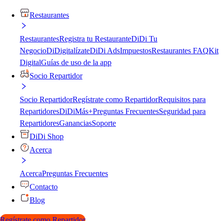
Restaurantes
Restaurantes
Registra tu Restaurante
DiDi Tu
Negocio
DiDigitalízate
DiDi Ads
Impuestos
Restaurantes FAQ
Kit
Digital
Guías de uso de la app
Socio Repartidor
Socio Repartidor
Regístrate como Repartidor
Requisitos para
Repartidores
DiDiMás+
Preguntas Frecuentes
Seguridad para
Repartidores
Ganancias
Soporte
DiDi Shop
Acerca
Acerca
Preguntas Frecuentes
Contacto
Blog
Regístrate como Repartidor