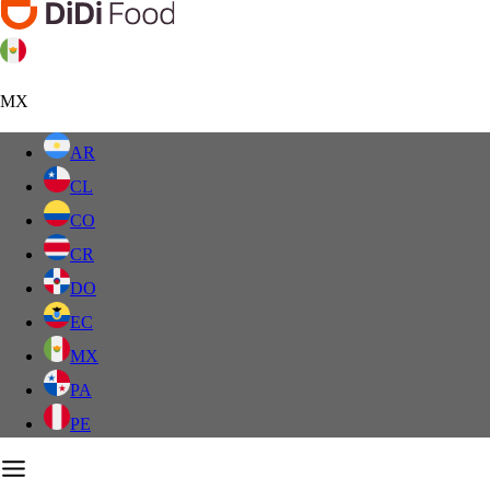
MX
AR
CL
CO
CR
DO
EC
MX
PA
PE