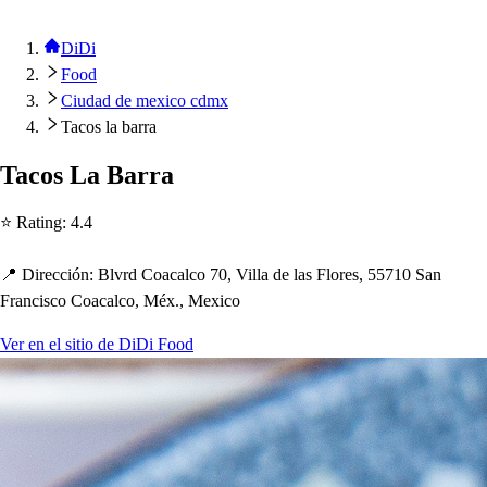
DiDi
Food
Ciudad de mexico cdmx
Tacos la barra
Taco
s
La Barra
⭐ Ra
t
ing
:
4.4
📍 Dirección
:
Blvrd Coacalco 70, Villa de la
s
Flore
s
, 55710 San
Franci
s
co Coacalco, Méx., Mexico
Ver en el sitio de DiDi Food