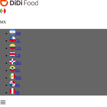
MX
AR
CL
CO
CR
DO
EC
MX
PA
PE