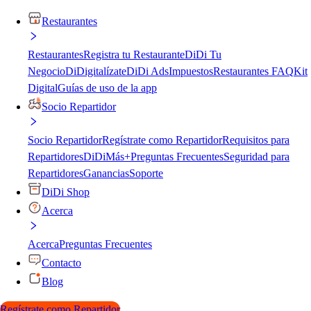
Restaurantes
Restaurantes
Registra tu Restaurante
DiDi Tu
Negocio
DiDigitalízate
DiDi Ads
Impuestos
Restaurantes FAQ
Kit
Digital
Guías de uso de la app
Socio Repartidor
Socio Repartidor
Regístrate como Repartidor
Requisitos para
Repartidores
DiDiMás+
Preguntas Frecuentes
Seguridad para
Repartidores
Ganancias
Soporte
DiDi Shop
Acerca
Acerca
Preguntas Frecuentes
Contacto
Blog
Regístrate como Repartidor