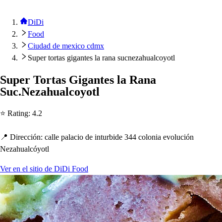
DiDi
Food
Ciudad de mexico cdmx
Super tortas gigantes la rana sucnezahualcoyotl
Su
p
er Tor
t
a
s
Gigan
t
e
s
la Rana
Suc.Neza
h
ualcoyo
t
l
⭐ Ra
t
ing
:
4.2
📍 Dirección
:
calle
p
alacio de in
t
urbide 344 colonia evolución
Neza
h
ualcóyo
t
l
Ver en el sitio de DiDi Food