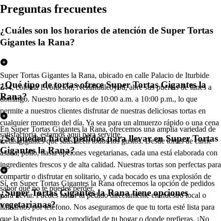
Pregun
t
a
s
frecuen
t
e
s
¿Cuáles son los horarios de atención de Super Tortas
Gigantes la Rana?
Super Tortas Gigantes la Rana, ubicado en calle Palacio de Iturbide
¿Qué tipo de tortas ofrece Super Tortas Gigantes la
344, colonia Evolución, Nezahualcóyotl, abre sus puertas de lunes a
Rana?
domingo. Nuestro horario es de 10:00 a.m. a 10:00 p.m., lo que
permite a nuestros clientes disfrutar de nuestras deliciosas tortas en
cualquier momento del día. Ya sea para un almuerzo rápido o una cena
En Super Tortas Gigantes la Rana, ofrecemos una amplia variedad de
satisfactoria, estamos aquí para servirte.
¿Se pueden hacer pedidos para llevar en Super Tortas
tortas gigantes que satisfacen todos los gustos. Desde tortas de carne
Gigantes la Rana?
asada, pollo, hasta opciones vegetarianas, cada una está elaborada con
ingredientes frescos y de alta calidad. Nuestras tortas son perfectas para
compartir o disfrutar en solitario, y cada bocado es una explosión de
Sí, en Super Tortas Gigantes la Rana ofrecemos la opción de pedidos
sabor que no te puedes perder.
¿Super Tortas Gigantes la Rana tiene opciones
para llevar. Puedes hacer tu pedido directamente en nuestro local o
vegetarianas?
llamarnos por teléfono. Nos aseguramos de que tu torta esté lista para
que la disfrutes en la comodidad de tu hogar o donde prefieras. ¡No