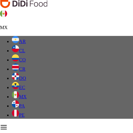
MX
AR
CL
CO
CR
DO
EC
MX
PA
PE