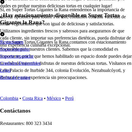
dudes en probar nuestras deliciosas tortas en cualquier lugar!
Sí, en Super Tortas Gigantes la Rana entendemos la importancia de
¿Hay estacionamiento disponible en Super Tortas
ofrecer opciones para todos. Por eso, contamos con una variedad de
Gigantes la Rana?
tortas vegetarianas que son igual de deliciosas y satisfactorias.
Utilizamos ingredientes frescos y sabrosos para asegurarnos de que
cada cliente, sin importar sus preferencias dietéticas, pueda disfrutar de
Sí, en Super Tortas Gigantes la Rana contamos con estacionamiento
Restaurantes
una experiencia culinaria excepcional.
disponible para nuestros clientes. Sabemos que la comodidad es
Socio repartidor
importante, por lo que hemos habilitado un espacio donde puedes dejar
Soporte repartidor
tu vehículo mientras disfrutas de nuestras deliciosas tortas. Visítanos en
Ciudades Disponibles
calle Palacio de Iturbide 344, colonia Evolución, Nezahualcóyotl, y
Legal
disfruta de una experiencia sin preocupaciones.
Renta de equipo
Colombia
•
Costa Rica
•
México
•
Perú
Contáctanos
Re
s
t
auran
t
e
s
:
800 323 3434