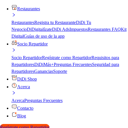
Restaurantes
Restaurantes
Registra tu Restaurante
DiDi Tu
Negocio
DiDigitalízate
DiDi Ads
Impuestos
Restaurantes FAQ
Kit
Digital
Guías de uso de la app
Socio Repartidor
Socio Repartidor
Regístrate como Repartidor
Requisitos para
Repartidores
DiDiMás+
Preguntas Frecuentes
Seguridad para
Repartidores
Ganancias
Soporte
DiDi Shop
Acerca
Acerca
Preguntas Frecuentes
Contacto
Blog
Regístrate como Repartidor