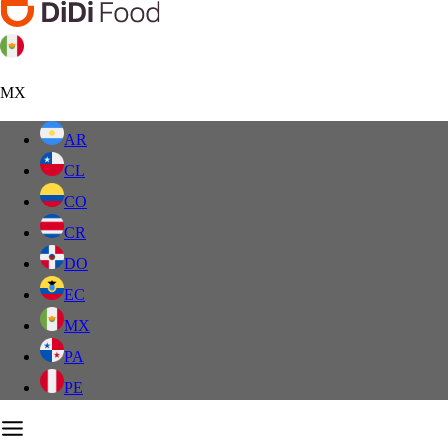
MX
AR
CL
CO
CR
DO
EC
MX
PA
PE