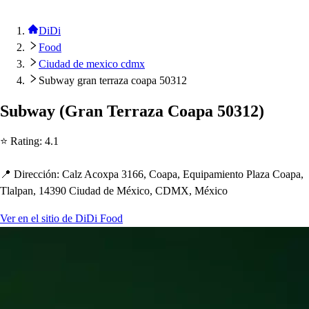
DiDi
Food
Ciudad de mexico cdmx
Subway gran terraza coapa 50312
Subway
(
Gran Terraza Coa
p
a 50312
)
⭐ Ra
t
ing
:
4.1
📍 Dirección
:
Calz Acox
p
a 3166, Coa
p
a, Equi
p
amien
t
o Plaza Coa
p
a,
Tlal
p
an, 14390 Ciudad de México, CDMX, México
Ver en el sitio de DiDi Food