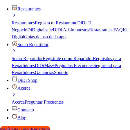
Restaurantes
Restaurantes
Registra tu Restaurante
DiDi Tu
Negocio
DiDigitalízate
DiDi Ads
Impuestos
Restaurantes FAQ
Kit
Digital
Guías de uso de la app
Socio Repartidor
Socio Repartidor
Regístrate como Repartidor
Requisitos para
Repartidores
DiDiMás+
Preguntas Frecuentes
Seguridad para
Repartidores
Ganancias
Soporte
DiDi Shop
Acerca
Acerca
Preguntas Frecuentes
Contacto
Blog
Regístrate como Repartidor