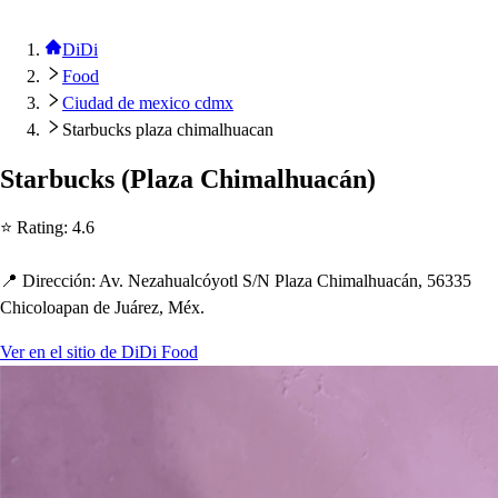
DiDi
Food
Ciudad de mexico cdmx
Starbucks plaza chimalhuacan
S
t
arbuck
s
(
Plaza C
h
imal
h
uacán
)
⭐ Ra
t
ing
:
4.6
📍 Dirección
:
Av. Neza
h
ualcóyo
t
l S
/
N Plaza C
h
imal
h
uacán, 56335
C
h
icoloa
p
an de Juárez, Méx.
Ver en el sitio de DiDi Food