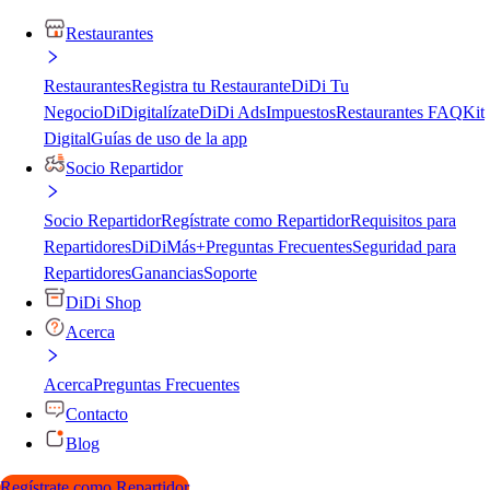
Restaurantes
Restaurantes
Registra tu Restaurante
DiDi Tu
Negocio
DiDigitalízate
DiDi Ads
Impuestos
Restaurantes FAQ
Kit
Digital
Guías de uso de la app
Socio Repartidor
Socio Repartidor
Regístrate como Repartidor
Requisitos para
Repartidores
DiDiMás+
Preguntas Frecuentes
Seguridad para
Repartidores
Ganancias
Soporte
DiDi Shop
Acerca
Acerca
Preguntas Frecuentes
Contacto
Blog
Regístrate como Repartidor