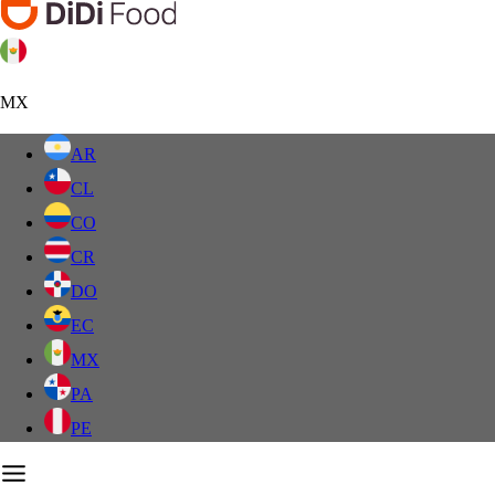
MX
AR
CL
CO
CR
DO
EC
MX
PA
PE