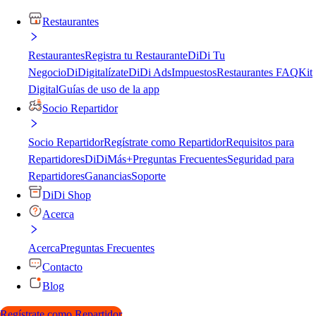
Restaurantes
Restaurantes
Registra tu Restaurante
DiDi Tu
Negocio
DiDigitalízate
DiDi Ads
Impuestos
Restaurantes FAQ
Kit
Digital
Guías de uso de la app
Socio Repartidor
Socio Repartidor
Regístrate como Repartidor
Requisitos para
Repartidores
DiDiMás+
Preguntas Frecuentes
Seguridad para
Repartidores
Ganancias
Soporte
DiDi Shop
Acerca
Acerca
Preguntas Frecuentes
Contacto
Blog
Regístrate como Repartidor