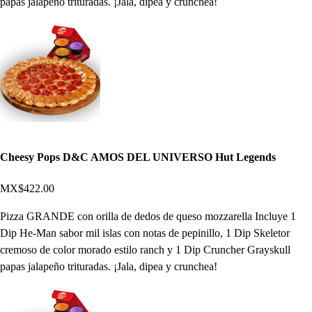
papas jalapeño trituradas. ¡Jala, dipea y crunchea!
Cheesy Pops D&C AMOS DEL UNIVERSO Hut Legends
MX$422.00
Pizza GRANDE con orilla de dedos de queso mozzarella Incluye 1
Dip He-Man sabor mil islas con notas de pepinillo, 1 Dip Skeletor
cremoso de color morado estilo ranch y 1 Dip Cruncher Grayskull
papas jalapeño trituradas. ¡Jala, dipea y crunchea!