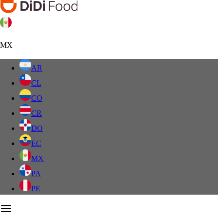
MX
AR
CL
CO
CR
DO
EC
MX
PA
PE