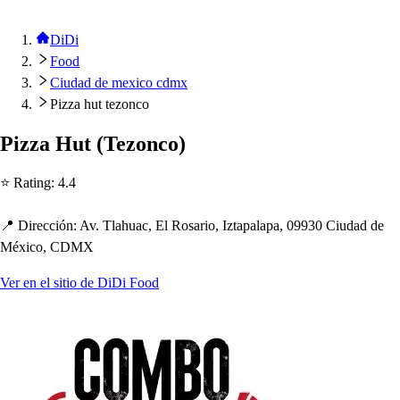
DiDi
Food
Ciudad de mexico cdmx
Pizza hut tezonco
Pizza Hu
t
(
Tezonco
)
⭐ Ra
t
ing
:
4.4
📍 Dirección
:
Av. Tla
h
uac, El Ro
s
ario, Iz
t
a
p
ala
p
a, 09930 Ciudad de
México, CDMX
Ver en el sitio de DiDi Food