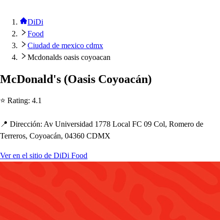
DiDi
Food
Ciudad de mexico cdmx
Mcdonalds oasis coyoacan
McDonald'
s
(
Oa
s
i
s
Coyoacán
)
⭐ Ra
t
ing
:
4.1
📍 Dirección
:
Av Univer
s
idad 1778 Local FC 09 Col, Romero de
Terrero
s
, Coyoacán, 04360 CDMX
Ver en el sitio de DiDi Food