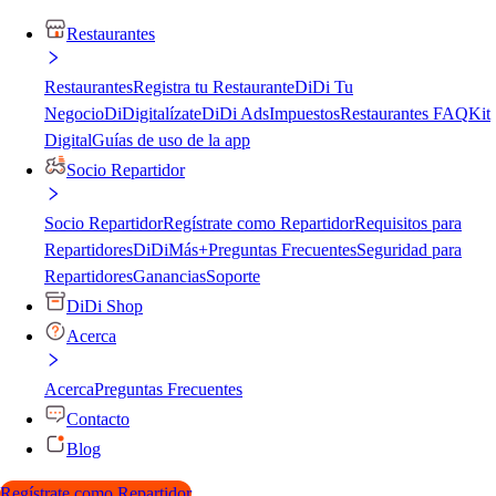
Restaurantes
Restaurantes
Registra tu Restaurante
DiDi Tu
Negocio
DiDigitalízate
DiDi Ads
Impuestos
Restaurantes FAQ
Kit
Digital
Guías de uso de la app
Socio Repartidor
Socio Repartidor
Regístrate como Repartidor
Requisitos para
Repartidores
DiDiMás+
Preguntas Frecuentes
Seguridad para
Repartidores
Ganancias
Soporte
DiDi Shop
Acerca
Acerca
Preguntas Frecuentes
Contacto
Blog
Regístrate como Repartidor