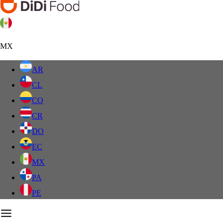
MX
AR
CL
CO
CR
DO
EC
MX
PA
PE