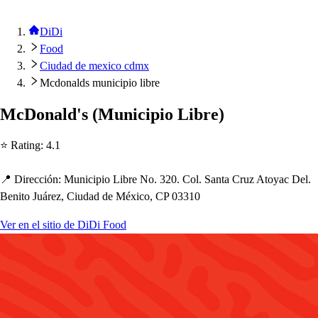
DiDi
Food
Ciudad de mexico cdmx
Mcdonalds municipio libre
McDonald'
s
(
Munici
p
io Libre
)
⭐ Ra
t
ing
:
4.1
📍 Dirección
:
Munici
p
io Libre No. 320. Col. San
t
a Cruz A
t
oyac Del.
Beni
t
o Juárez, Ciudad de México, CP 03310
Ver en el sitio de DiDi Food