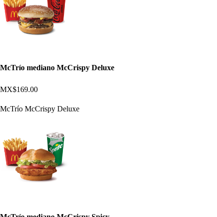
McTrío mediano McCrispy Deluxe
MX$169.00
McTrío McCrispy Deluxe
McTrío mediano McCrispy Spicy