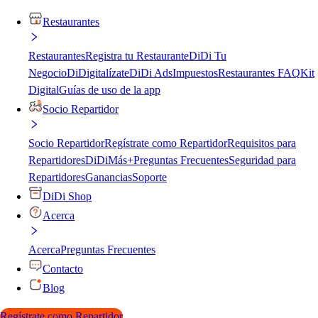
Restaurantes
Restaurantes
Registra tu Restaurante
DiDi Tu
Negocio
DiDigitalízate
DiDi Ads
Impuestos
Restaurantes FAQ
Kit
Digital
Guías de uso de la app
Socio Repartidor
Socio Repartidor
Regístrate como Repartidor
Requisitos para
Repartidores
DiDiMás+
Preguntas Frecuentes
Seguridad para
Repartidores
Ganancias
Soporte
DiDi Shop
Acerca
Acerca
Preguntas Frecuentes
Contacto
Blog
Regístrate como Repartidor