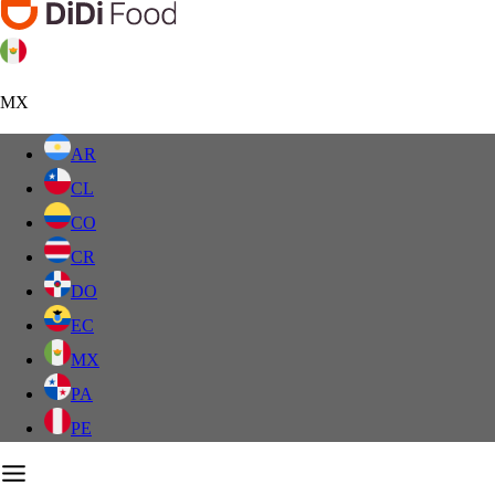
MX
AR
CL
CO
CR
DO
EC
MX
PA
PE