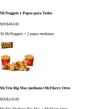
McNuggets y Papas para Todos
MX$494.00
30 McNuggets + 2 papas medianas
McTrío Big Mac mediano+McFlurry Oreo
MX$218.00
McTrío Mediano Big Mac + McFlurry Oreo