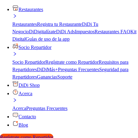
Restaurantes
Restaurantes
Registra tu Restaurante
DiDi Tu
Negocio
DiDigitalízate
DiDi Ads
Impuestos
Restaurantes FAQ
Kit
Digital
Guías de uso de la app
Socio Repartidor
Socio Repartidor
Regístrate como Repartidor
Requisitos para
Repartidores
DiDiMás+
Preguntas Frecuentes
Seguridad para
Repartidores
Ganancias
Soporte
DiDi Shop
Acerca
Acerca
Preguntas Frecuentes
Contacto
Blog
Regístrate como Repartidor