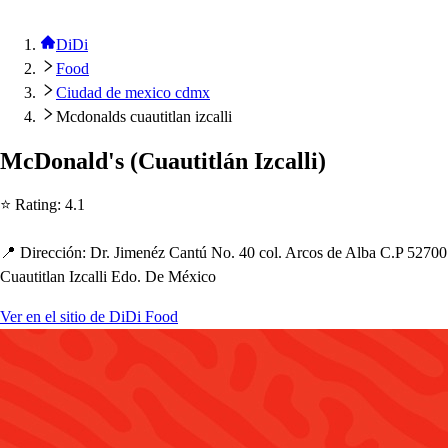
DiDi
Food
Ciudad de mexico cdmx
Mcdonalds cuautitlan izcalli
McDonald'
s
(
Cuau
t
i
t
lán Izcalli
)
⭐ Ra
t
ing
:
4.1
📍 Dirección
:
Dr. Jimenéz Can
t
ú No. 40 col. Arco
s
de Alba C.P 52700
Cuau
t
i
t
lan Izcalli Edo. De México
Ver en el sitio de DiDi Food