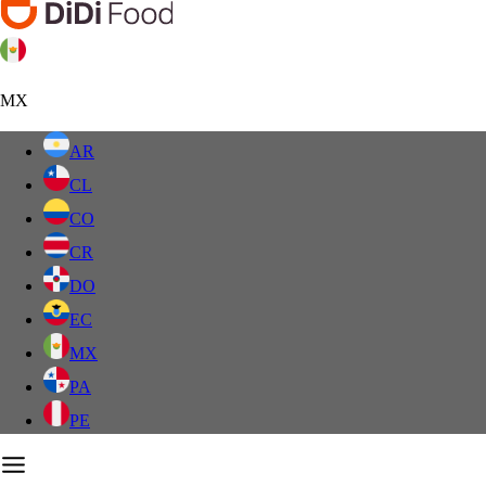
MX
AR
CL
CO
CR
DO
EC
MX
PA
PE