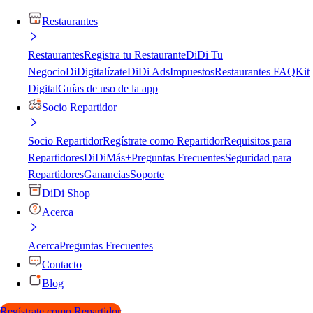
Restaurantes
Restaurantes
Registra tu Restaurante
DiDi Tu
Negocio
DiDigitalízate
DiDi Ads
Impuestos
Restaurantes FAQ
Kit
Digital
Guías de uso de la app
Socio Repartidor
Socio Repartidor
Regístrate como Repartidor
Requisitos para
Repartidores
DiDiMás+
Preguntas Frecuentes
Seguridad para
Repartidores
Ganancias
Soporte
DiDi Shop
Acerca
Acerca
Preguntas Frecuentes
Contacto
Blog
Regístrate como Repartidor