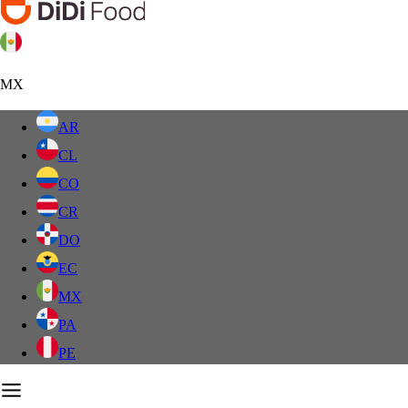
MX
AR
CL
CO
CR
DO
EC
MX
PA
PE