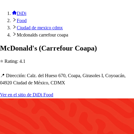
DiDi
Food
Ciudad de mexico cdmx
Mcdonalds carrefour coapa
McDonald'
s
(
Carrefour Coa
p
a
)
⭐ Ra
t
ing
:
4.1
📍 Dirección
:
Calz. del Hue
s
o 670, Coa
p
a, Gira
s
ole
s
I, Coyoacán,
04920 Ciudad de México, CDMX
Ver en el sitio de DiDi Food