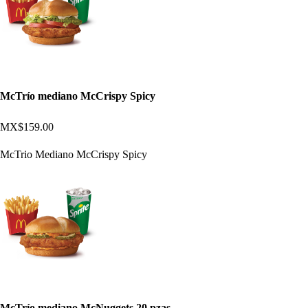
McTrío mediano McCrispy Spicy
MX$159.00
McTrio Mediano McCrispy Spicy
McTrío mediano McNuggets 20 pzas