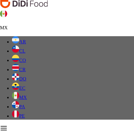
MX
AR
CL
CO
CR
DO
EC
MX
PA
PE