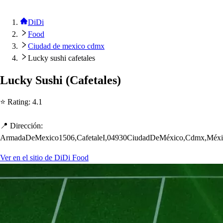
DiDi
Food
Ciudad de mexico cdmx
Lucky sushi cafetales
Lucky Su
s
h
i
(
Cafe
t
ale
s
)
⭐ Ra
t
ing
:
4.1
📍 Dirección
:
ArmadaDeMexico1506,Cafe
t
aleI,04930CiudadDeMéxico,Cdmx,Méx
Ver en el sitio de DiDi Food