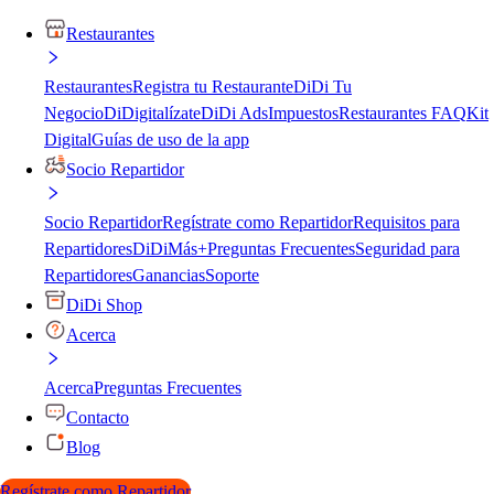
Restaurantes
Restaurantes
Registra tu Restaurante
DiDi Tu
Negocio
DiDigitalízate
DiDi Ads
Impuestos
Restaurantes FAQ
Kit
Digital
Guías de uso de la app
Socio Repartidor
Socio Repartidor
Regístrate como Repartidor
Requisitos para
Repartidores
DiDiMás+
Preguntas Frecuentes
Seguridad para
Repartidores
Ganancias
Soporte
DiDi Shop
Acerca
Acerca
Preguntas Frecuentes
Contacto
Blog
Regístrate como Repartidor