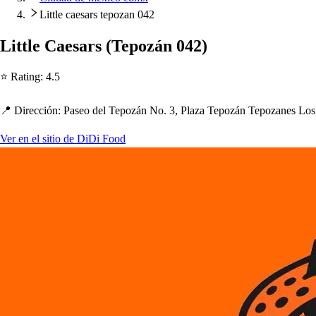
Little caesars tepozan 042
Li
t
t
le Cae
s
ar
s
(
Te
p
ozán 042
)
⭐ Ra
t
ing
:
4.5
📍 Dirección
:
Pa
s
eo del Te
p
ozán No. 3, Plaza Te
p
ozán Te
p
ozane
s
Lo
s
Ver en el sitio de DiDi Food