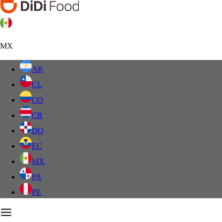
MX
AR
CL
CO
CR
DO
EC
MX
PA
PE