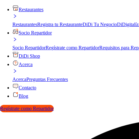
Restaurantes
Restaurantes
Registra tu Restaurante
DiDi Tu Negocio
DiDigitalíz
Socio Repartidor
Socio Repartidor
Regístrate como Repartidor
Requisitos para Rep
DiDi Shop
Acerca
Acerca
Preguntas Frecuentes
Contacto
Blog
Regístrate como Repartidor