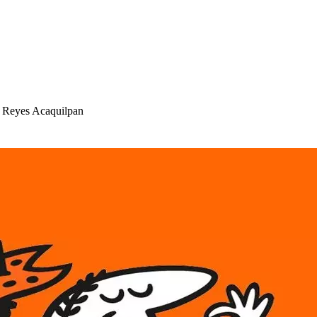
Reye
s
Acaquil
p
an