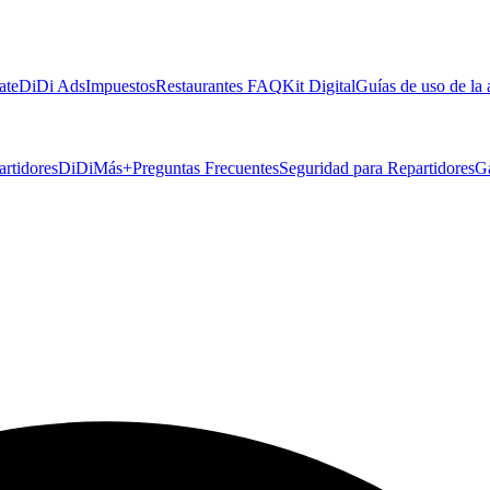
ate
DiDi Ads
Impuestos
Restaurantes FAQ
Kit Digital
Guías de uso de la
artidores
DiDiMás+
Preguntas Frecuentes
Seguridad para Repartidores
G