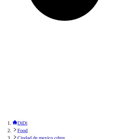
DiDi
Food
Ciudad de mexico cdmx