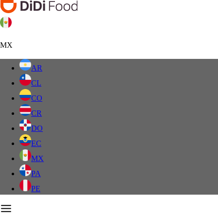
MX
AR
CL
CO
CR
DO
EC
MX
PA
PE