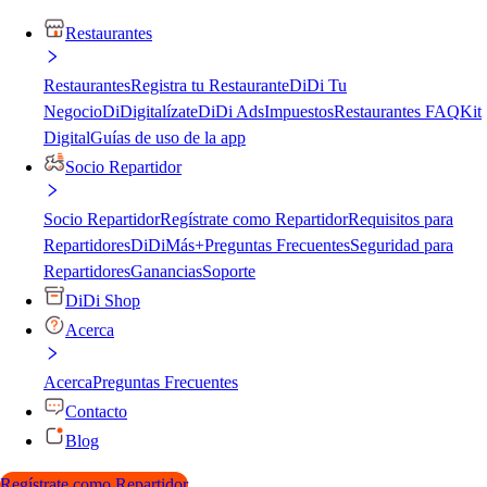
Restaurantes
Restaurantes
Registra tu Restaurante
DiDi Tu
Negocio
DiDigitalízate
DiDi Ads
Impuestos
Restaurantes FAQ
Kit
Digital
Guías de uso de la app
Socio Repartidor
Socio Repartidor
Regístrate como Repartidor
Requisitos para
Repartidores
DiDiMás+
Preguntas Frecuentes
Seguridad para
Repartidores
Ganancias
Soporte
DiDi Shop
Acerca
Acerca
Preguntas Frecuentes
Contacto
Blog
Regístrate como Repartidor