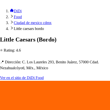
DiDi
Food
Ciudad de mexico cdmx
Little caesars bordo
Li
t
t
le Cae
s
ar
s
(
Bordo
)
⭐ Ra
t
ing
:
4.6
📍 Dirección
:
C. Lo
s
Laurele
s
293, Beni
t
o Juárez, 57000 Cdad.
Neza
h
ualcóyo
t
l, Méx., México
Ver en el sitio de DiDi Food