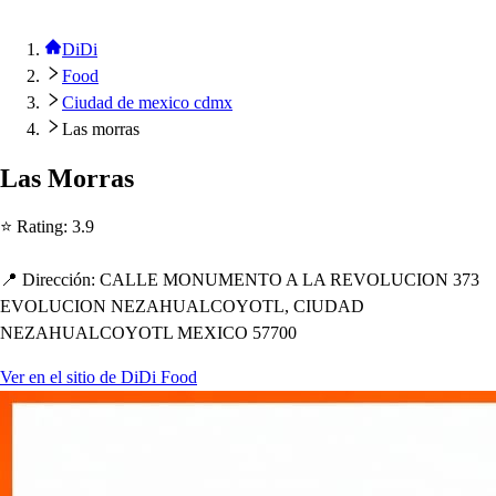
DiDi
Food
Ciudad de mexico cdmx
Las morras
La
s
Morra
s
⭐ Ra
t
ing
:
3.9
📍 Dirección
:
CALLE MONUMENTO A LA REVOLUCION 373
EVOLUCION NEZAHUALCOYOTL, CIUDAD
NEZAHUALCOYOTL MEXICO 57700
Ver en el sitio de DiDi Food