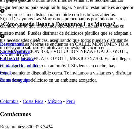
un grupo grande o durante los fines de semana, te recomendamos
llegar temprano para asegurar tu lugar. Nuestro restaurante es acogedor
y siempre estamos listos para recibirte con los brazos abiertos.
Sí, en Desayunos Las Morras nos preocupamos por todos nuestros
¿Cómo puedo llegar a Desayunos Las Morras?
clientes, por lo que ofrecemos opciones vegetarianas y veganas en
nuestro menú. Puedes disfrutar de deliciosos platillos que se adaptan a
tus necesidades dietéticas, asegurando que todos puedan disfrutar de
Desayunos Las Morras se encuentra en CALLE MONUMENTO A
Restaurantes
un desayuno sabroso y nutritivo en nuestra ubicación en
LA REVOLUCION 373, EVOLUCION NEZAHUALCOYOTL,
Socio repartidor
Nezahualcóyotl.
CIUDAD NEZAHUALCOYOTL, MEXICO 57700. Es fácil llegar
Soporte repartidor
en transporte público o en automóvil. Si vienes en coche, hay
Ciudades Disponibles
estacionamiento disponible cerca. Te invitamos a visitarnos y disfrutar
Legal
de un desayuno delicioso en un ambiente acogedor.
Renta de equipo
Colombia
•
Costa Rica
•
México
•
Perú
Contáctanos
Re
s
t
auran
t
e
s
:
800 323 3434