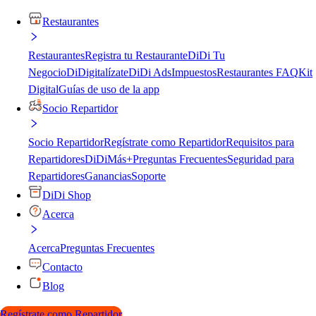
Restaurantes
Restaurantes
Registra tu Restaurante
DiDi Tu
Negocio
DiDigitalízate
DiDi Ads
Impuestos
Restaurantes FAQ
Kit
Digital
Guías de uso de la app
Socio Repartidor
Socio Repartidor
Regístrate como Repartidor
Requisitos para
Repartidores
DiDiMás+
Preguntas Frecuentes
Seguridad para
Repartidores
Ganancias
Soporte
DiDi Shop
Acerca
Acerca
Preguntas Frecuentes
Contacto
Blog
Regístrate como Repartidor