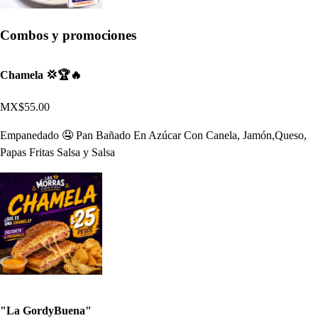
Combos y promociones
Chamela 💢🏆🔥
MX$55.00
Empanedado 🤤 Pan Bañado En Azúcar Con Canela, Jamón,Queso,
Papas Fritas Salsa y Salsa
"La GordyBuena"