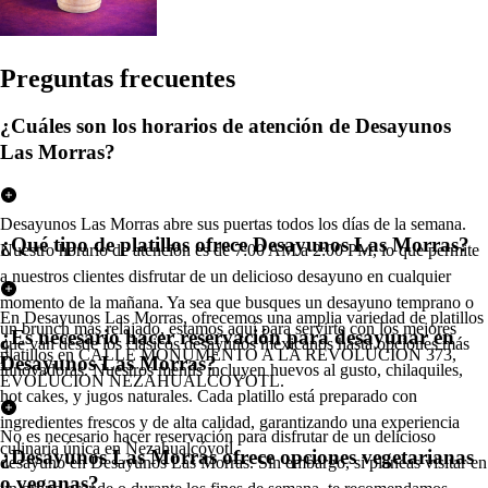
Pregun
t
a
s
frecuen
t
e
s
¿Cuáles son los horarios de atención de Desayunos
Las Morras?
Desayunos Las Morras abre sus puertas todos los días de la semana.
¿Qué tipo de platillos ofrece Desayunos Las Morras?
Nuestro horario de atención es de 7:00 AM a 2:00 PM, lo que permite
a nuestros clientes disfrutar de un delicioso desayuno en cualquier
momento de la mañana. Ya sea que busques un desayuno temprano o
En Desayunos Las Morras, ofrecemos una amplia variedad de platillos
un brunch más relajado, estamos aquí para servirte con los mejores
¿Es necesario hacer reservación para desayunar en
que van desde los clásicos desayunos mexicanos hasta opciones más
platillos en CALLE MONUMENTO A LA REVOLUCION 373,
Desayunos Las Morras?
innovadoras. Nuestros menús incluyen huevos al gusto, chilaquiles,
EVOLUCION NEZAHUALCOYOTL.
hot cakes, y jugos naturales. Cada platillo está preparado con
ingredientes frescos y de alta calidad, garantizando una experiencia
No es necesario hacer reservación para disfrutar de un delicioso
culinaria única en Nezahualcóyotl.
¿Desayunos Las Morras ofrece opciones vegetarianas
desayuno en Desayunos Las Morras. Sin embargo, si planeas visitar en
o veganas?