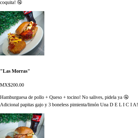
coquita! 🤤
"Las Morras"
MX$200.00
Hamburguesa de pollo + Queso + tocino! No salives, pidela ya 🤤
Adicional papitas gajo y 3 boneless pimienta/limón Una D E L I C I A!