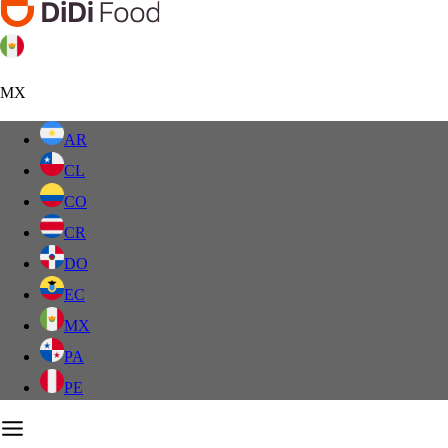
MX
AR
CL
CO
CR
DO
EC
MX
PA
PE